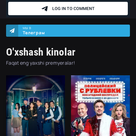
МЫ В
Телеграм
O'xshash kinolar
Faqat eng yaxshi premyeralar!