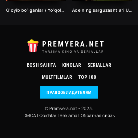
G'oyib bo'lganlar / Yo'qolganlar / Yo'qotilgan Rossiya filmi Uzbek tilida 2024 tarjima kino HD
Adelning sarguzashtlari Uzbek tilida
PREMYERA.NET
TARJIMA KINO VA SERIALLAR
BOSH SAHIFA
KINOLAR
SERIALLAR
MULTFILMLAR
TOP 100
ПРАВООБЛАДАТЕЛЯМ
© Premyera.net - 2023.
DMCA
|
Qoidalar
|
Reklama
|
Обратная связь