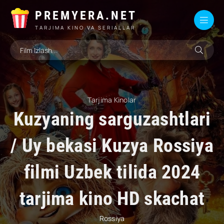
PREMYERA.NET
TARJIMA KINO VA SERIALLAR
Tarjima Kinolar
Kuzyaning sarguzashtlari
/ Uy bekasi Kuzya Rossiya
filmi Uzbek tilida 2024
tarjima kino HD skachat
Rossiya