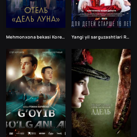
Mehmonxona bekasi Koreya seriali
Yangi yil sarguzashtlari Rublevkada Uzbek tilida