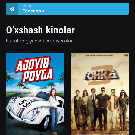
МЫ В
Телеграм
O'xshash kinolar
Faqat eng yaxshi premyeralar!