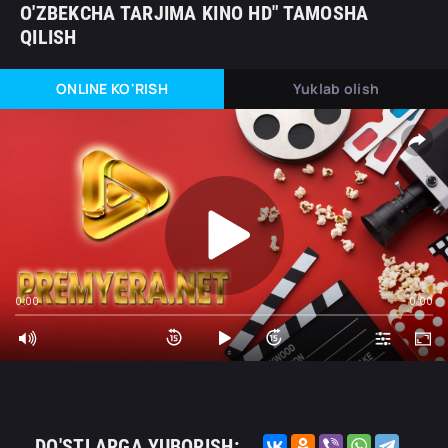
O'ZBEKCHA TARJIMA KINO HD" TAMOSHA
QILISH
ONLINE KO'RISH
Yuklab olish
0:00
0:00
DO'STLARGA YUBORISH: