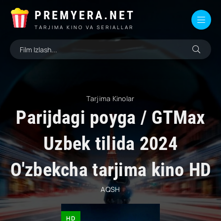
PREMYERA.NET
TARJIMA KINO VA SERIALLAR
Tarjima Kinolar
Parijdagi poyga / GTMax
Uzbek tilida 2024
O'zbekcha tarjima kino HD
AQSH
HD