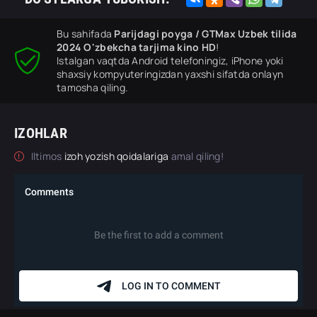
Bu sahifada
Parijdagi poyga / GTMax Uzbek tilida
2024 O'zbekcha tarjima kino HD
!
Istalgan vaqtda Android telefoningiz, iPhone yoki
shaxsiy kompyuteringizdan yaxshi sifatda onlayn
tamosha qiling.
IZOHLAR
Iltimos
izoh yozish qoidalariga
amal qiling!