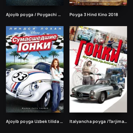
Ajoyib poyga / Poygachi Herbi (2005)
Poyga 3 Hind Kino 2018
Ajoyib poyga Uzbek tilida /Tarjima kinolar Uzbek tilida Таржима кинолар Ўзбек тилида/
Italyancha poyga /Tarjima kinolar Uzbek tilida Таржима кинолар Ўзбек тилида/