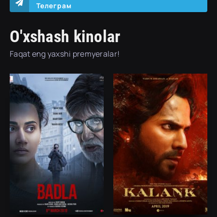
Телеграм
O'xshash kinolar
Faqat eng yaxshi premyeralar!