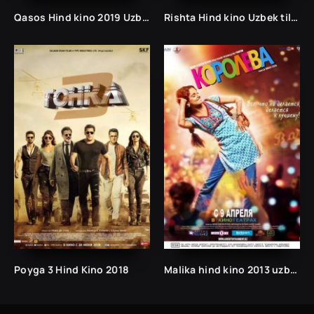
Qasos Hind kino 2019 Uzbek tilida
Rishta Hind kino Uzbek tilida (2019)
Poyga 3 Hind Kino 2018
Malika hind kino 2013 uzbek tilida