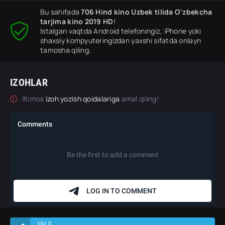
Bu sahifada
706 Hind kino Uzbek tilida O'zbekcha
tarjima kino 2019 HD
!
Istalgan vaqtda Android telefoningiz, iPhone yoki
shaxsiy kompyuteringizdan yaxshi sifatda onlayn
tamosha qiling.
IZOHLAR
Iltimos
izoh yozish qoidalariga
amal qiling!
МЫ В