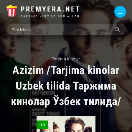
PREMYERA.NET
TARJIMA KINO VA SERIALLAR
Tarjima Kinolar
Azizim /Tarjima kinolar
Uzbek tilida Таржима
кинолар Ўзбек тилида/
HD