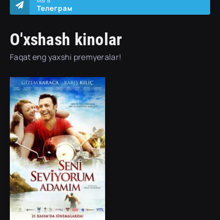
МЫ В
Телеграм
O'xshash kinolar
Faqat eng yaxshi premyeralar!