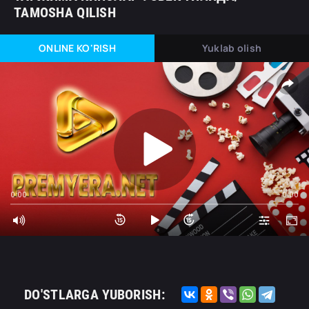
TAMOSHA QILISH
ONLINE KO'RISH
Yuklab olish
0:00
0:00
DO'STLARGA YUBORISH: