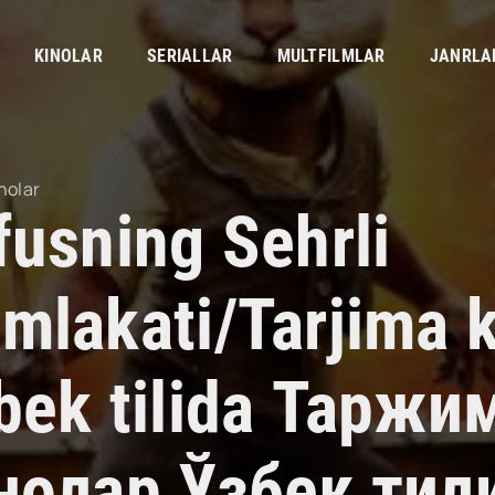
KINOLAR
SERIALLAR
MULTFILMLAR
JANRLA
nolar
fusning Sehrli
mlakati/Tarjima k
bek tilida Таржи
нолар Ўзбек тил