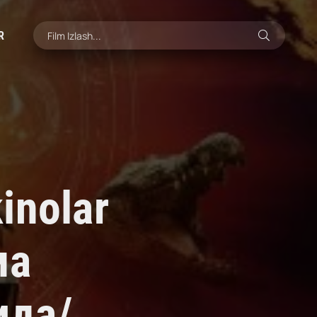
R
inolar
ма
ида/