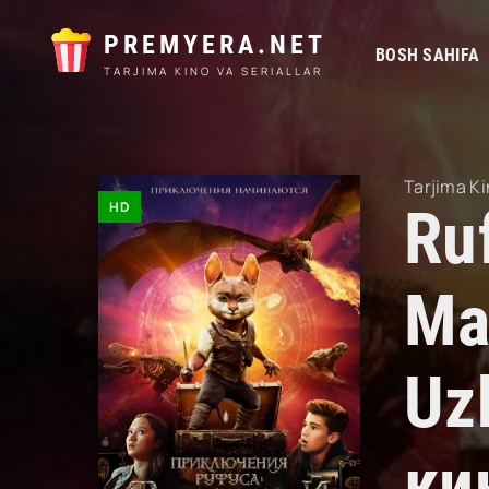
PREMYERA.NET
BOSH SAHIFA
TARJIMA KINO VA SERIALLAR
Tarjima Ki
HD
Ru
Ma
Uz
ки