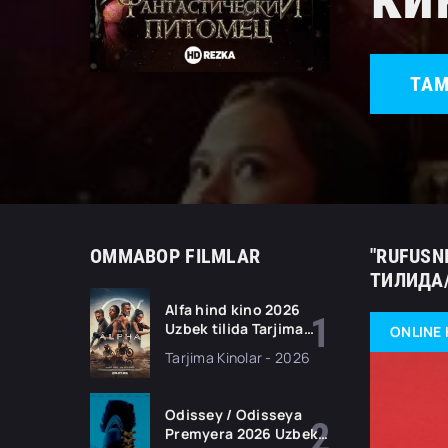
TAM
OMMABOP FILMLAR
"RUFUSN
ТИЛИДА/
Alfa hind kino 2026
Uzbek tilida Tarjima
ONLINE 
kino Full HD tas-ix
Tarjima Kinolar - 2026
skachat
Odissey / Odisseya
Premyera 2026 Uzbek