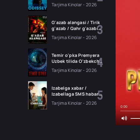
tilida O'zbekcha
Tarjima Kinolar - 2026
tarjima kino Full HD
tas-ix skachat
G'azab alangasi / Tirik
g'azab / Qahr g'azabi
Premyera Gongkong
Tarjima Kinolar - 2026
filmi Uzbek tilida 2026
tarjima kino HD
skachat
Temir o'pka Premyera
Uzbek tilida O'zbekcha
2026 tarjima kino Full
Tarjima Kinolar - 2026
HD tas-ix skachat
Izabelga xabar /
Izabellaga SMS habar
Premyera 2026 Uzbek
Tarjima Kinolar - 2026
tilida O'zbekcha
0:00
tarjima kino Full HD
tas-ix skachat