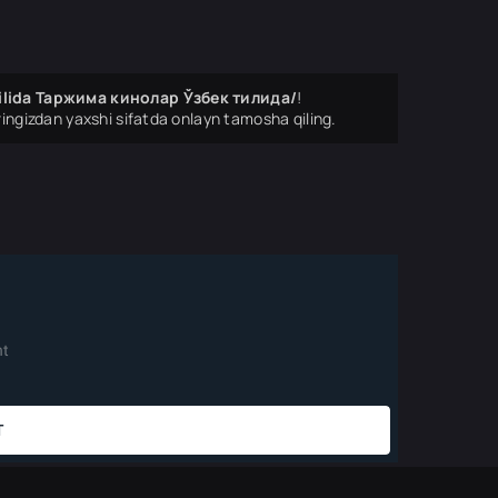
tilida Таржима кинолар Ўзбек тилида/
!
ingizdan yaxshi sifatda onlayn tamosha qiling.