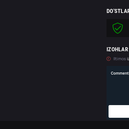
DO'STLA
IZOHLAR
Iltimos
i