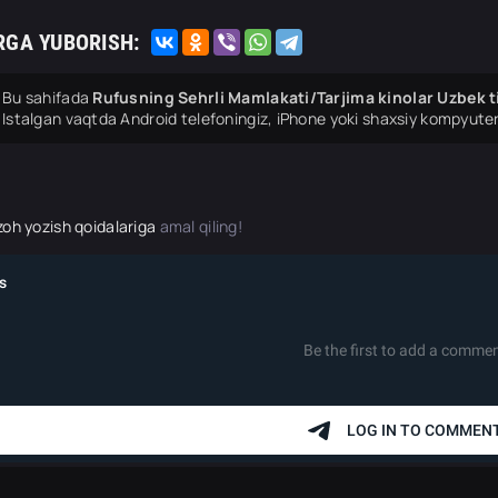
RGA YUBORISH:
Bu sahifada
Rufusning Sehrli Mamlakati/Tarjima kinolar Uzbek 
Istalgan vaqtda Android telefoningiz, iPhone yoki shaxsiy kompyuter
zoh yozish qoidalariga
amal qiling!