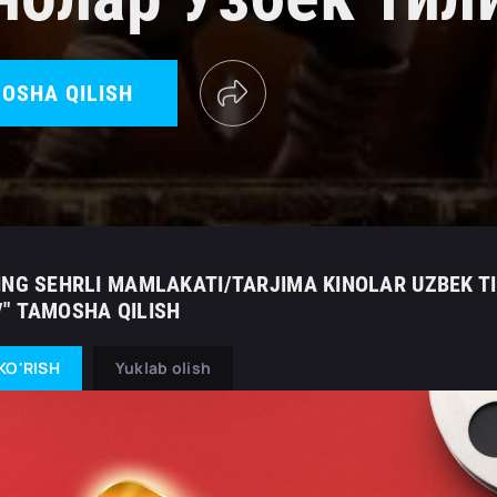
OSHA QILISH
ING SEHRLI MAMLAKATI/TARJIMA KINOLAR UZBEK 
" TAMOSHA QILISH
KO'RISH
Yuklab olish