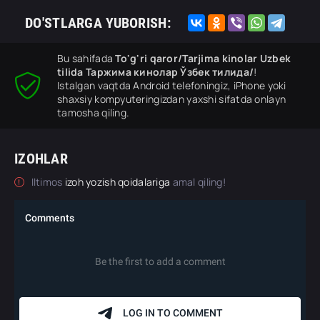
DO'STLARGA YUBORISH:
Bu sahifada
To'g'ri qaror/Tarjima kinolar Uzbek
tilida Таржима кинолар Ўзбек тилида/
!
Istalgan vaqtda Android telefoningiz, iPhone yoki
shaxsiy kompyuteringizdan yaxshi sifatda onlayn
tamosha qiling.
IZOHLAR
Iltimos
izoh yozish qoidalariga
amal qiling!