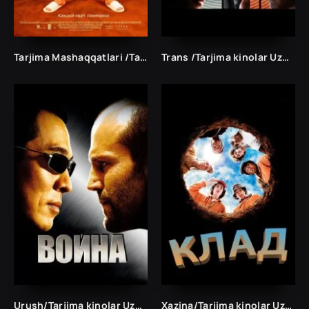
Tarjima Mashaqqatlari /Tarjima kinolar Uzbek tilida Таржима кинолар Ўзбек тилида/
Trans /Tarjima kinolar Uzbek tilida Таржима кинолар Ўзбек тилида/
Urush/Tarjima kinolar Uzbek tilida Таржима кинолар Ўзбек тилида/
Xazina/Tarjima kinolar Uzbek tilida Таржима кинолар Ўзбек тилида/