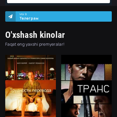
МЫ В
Телеграм
O'xshash kinolar
Faqat eng yaxshi premyeralar!