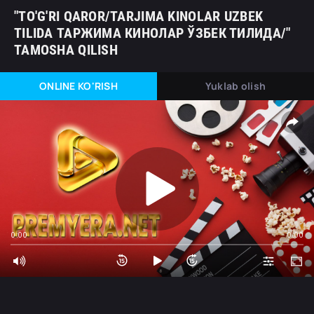
"TO'G'RI QAROR/TARJIMA KINOLAR UZBEK
TILIDA ТАРЖИМА КИНОЛАР ЎЗБЕК ТИЛИДА/"
TAMOSHA QILISH
ONLINE KO'RISH
Yuklab olish
0:00
0:00