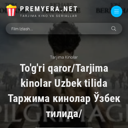
PREMYERA.NET
TARJIMA KINO VA SERIALLAR
Tarjima Kinolar
To'g'ri qaror/Tarjima
kinolar Uzbek tilida
Таржима кинолар Ўзбек
тилида/