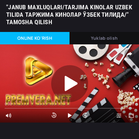
"JANUB MAXLUQLARI/TARJIMA KINOLAR UZBEK
TILIDA ТАРЖИМА КИНОЛАР ЎЗБЕК ТИЛИДА/"
TAMOSHA QILISH
ONLINE KO'RISH
Yuklab olish
0:00
0:00