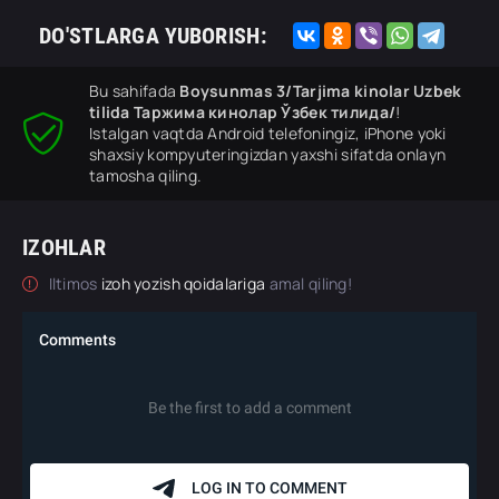
DO'STLARGA YUBORISH:
Bu sahifada
Boysunmas 3/Tarjima kinolar Uzbek
tilida Таржима кинолар Ўзбек тилида/
!
Istalgan vaqtda Android telefoningiz, iPhone yoki
shaxsiy kompyuteringizdan yaxshi sifatda onlayn
tamosha qiling.
IZOHLAR
Iltimos
izoh yozish qoidalariga
amal qiling!