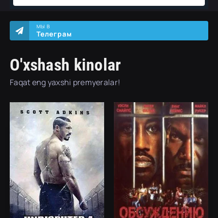
МЫ В
Телеграм
O'xshash kinolar
Faqat eng yaxshi premyeralar!