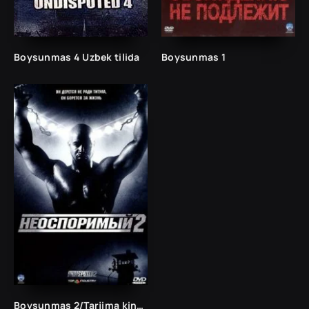
Boysunmas 4 Uzbek tilida
Boysunmas 1
Boysunmas 2/Tarjima kinolar Uzbek tilida Таржима кинолар Ўзбек тилида/