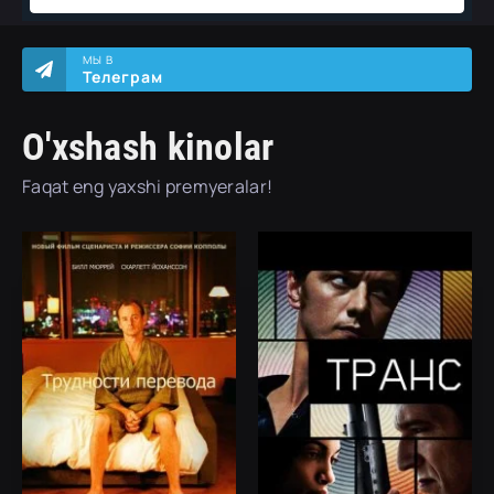
МЫ В
Телеграм
O'xshash kinolar
Faqat eng yaxshi premyeralar!