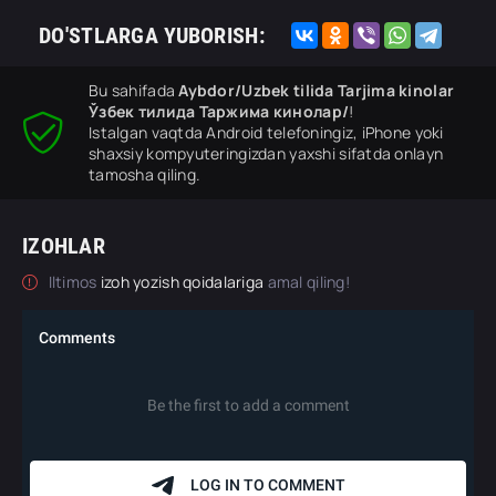
DO'STLARGA YUBORISH:
Bu sahifada
Aybdor/Uzbek tilida Tarjima kinolar
Ўзбек тилида Таржима кинолар/
!
Istalgan vaqtda Android telefoningiz, iPhone yoki
shaxsiy kompyuteringizdan yaxshi sifatda onlayn
tamosha qiling.
IZOHLAR
Iltimos
izoh yozish qoidalariga
amal qiling!