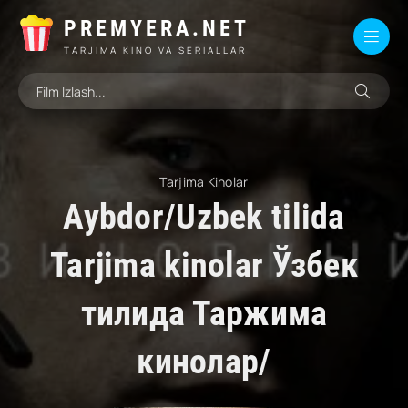
PREMYERA.NET
TARJIMA KINO VA SERIALLAR
Tarjima Kinolar
Aybdor/Uzbek tilida
Tarjima kinolar Ўзбек
тилида Таржима
кинолар/