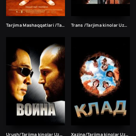
Tarjima Mashaqqatlari /Tarjima kinolar Uzbek tilida Таржима кинолар Ўзбек тилида/
Trans /Tarjima kinolar Uzbek tilida Таржима кинолар Ўзбек тилида/
Urush/Tarjima kinolar Uzbek tilida Таржима кинолар Ўзбек тилида/
Xazina/Tarjima kinolar Uzbek tilida Таржима кинолар Ўзбек тилида/