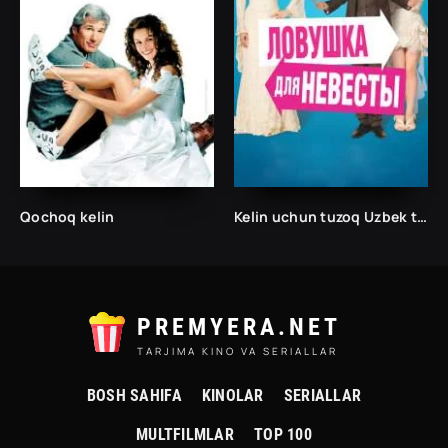
Qochoq kelin
Kelin uchun tuzoq Uzbek tilida /Tarjima kinolar Uzbek tilida Таржима кинолар Ўзбек тилида/
PREMYERA.NET
TARJIMA KINO VA SERIALLAR
BOSH SAHIFA
KINOLAR
SERIALLAR
MULTFILMLAR
TOP 100