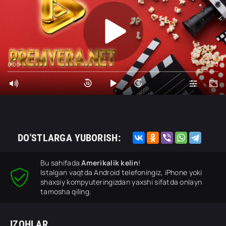
0:00
0:00
DO'STLARGA YUBORISH:
Bu sahifada
Amerikalik kelin
!
Istalgan vaqtda Android telefoningiz, iPhone yoki
shaxsiy kompyuteringizdan yaxshi sifatda onlayn
tamosha qiling.
IZOHLAR