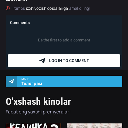
Iltimos
izoh yozish qoidalariga
amal qiling!
МЫ В
Телеграм
O'xshash kinolar
Faqat eng yaxshi premyeralar!