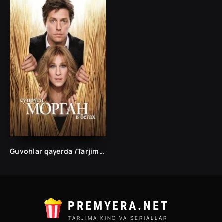
Guvohlar qayerda /Tarjima kinolar Uzbek tilida Таржима кинолар Ўзбек тилида/
PREMYERA.NET
TARJIMA KINO VA SERIALLAR