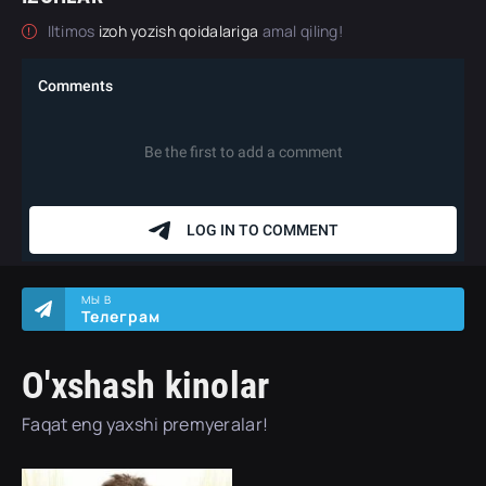
Iltimos
izoh yozish qoidalariga
amal qiling!
МЫ В
Телеграм
O'xshash kinolar
Faqat eng yaxshi premyeralar!