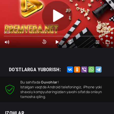
0:00
0:00
DO'STLARGA YUBORISH:
Bu sahifada
Guvohlar
!
Istalgan vaqtda Android telefoningiz, iPhone yoki
shaxsiy kompyuteringizdan yaxshi sifatda onlayn
tamosha qiling.
IZOHLAR