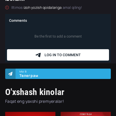
Iltimos
izoh yozish qoidalariga
amal qiling!
МЫ В
Телеграм
O'xshash kinolar
Faqat eng yaxshi premyeralar!