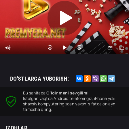
0:00
0:00
DO'STLARGA YUBORISH:
Bu sahifada
O'ldir meni sevgilim
!
Istalgan vaqtda Android telefoningiz, iPhone yoki
shaxsiy kompyuteringizdan yaxshi sifatda onlayn
tamosha qiling.
IZOHLAR