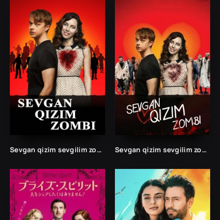
Sevgan qizim sevgilim zombi ujas komediya kino 2014 uzbek tiliada tarjima kino 720 skachat
Sevgan qizim sevgilim zombi Ujas kino dramma Uzbek tilida 2023 HD tarjima kino