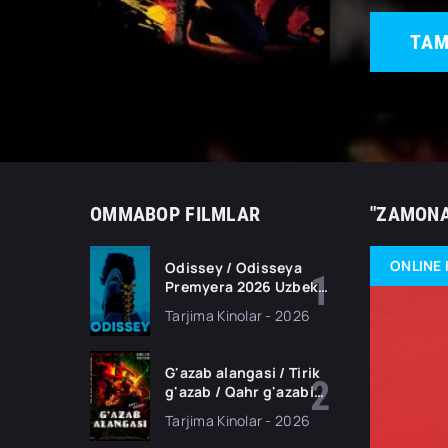
TAM
OMMABOP FILMLAR
"ZAMONA
ONLINE 
Odissey / Odisseya
Premyera 2026 Uzbek
tilida O'zbekcha
Tarjima Kinolar - 2026
tarjima kino Full HD
tas-ix skachat
G'azab alangasi / Tirik
g'azab / Qahr g'azabi
Premyera Gongkong
Tarjima Kinolar - 2026
filmi Uzbek tilida 2026