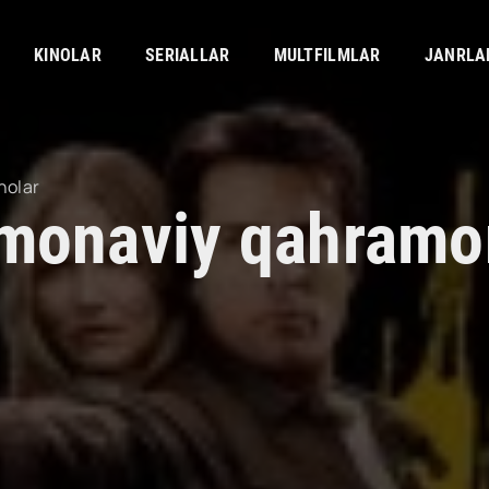
KINOLAR
SERIALLAR
MULTFILMLAR
JANRLA
nolar
monaviy qahramo