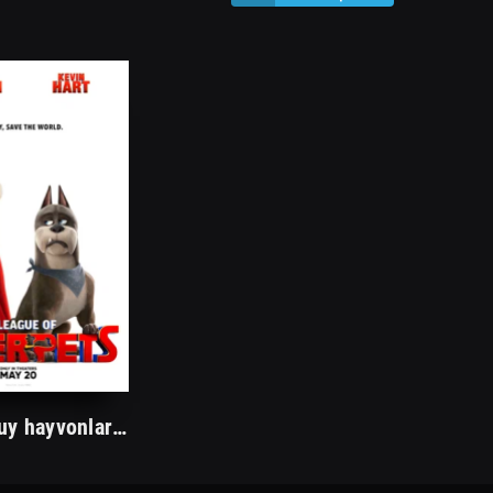
DC super uy hayvonlar ligasi / super qahramonlar Multfilm