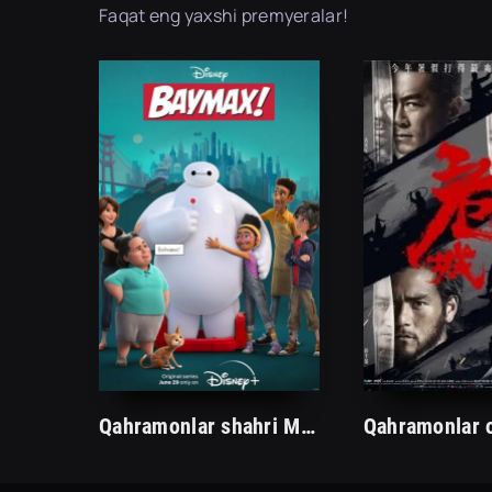
Faqat eng yaxshi premyeralar!
Qahramonlar shahri Multfilm (2014) O'zbek tilida HD tarjima Multfilmlar
Qahramonlar 