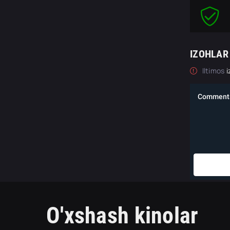
IZOHLAR
Iltimos
i
O'xshash kinolar