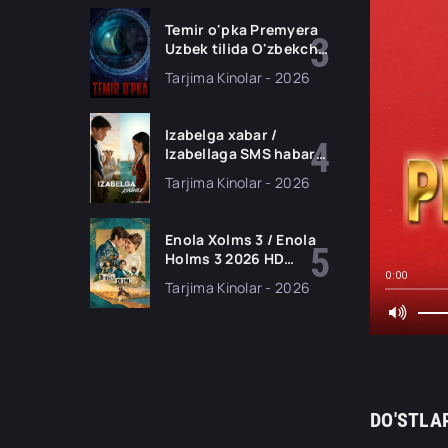
tarjima kino HD
skachat
Temir o'pka Premyera
Uzbek tilida O'zbekcha
2026 tarjima kino Full
Tarjima Kinolar - 2026
HD tas-ix skachat
Izabelga xabar /
Izabellaga SMS habar
Premyera 2026 Uzbek
Tarjima Kinolar - 2026
tilida O'zbekcha
tarjima kino Full HD
tas-ix skachat
Enola Xolms 3 / Enola
Holms 3 2026 HD
Uzbek tilida Tarjima
0:00
Tarjima Kinolar - 2026
kino tas-ix skachat
DO'STLA