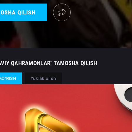
OSHA QILISH
VIY QAHRAMONLAR" TAMOSHA QILISH
KO'RISH
Yuklab olish