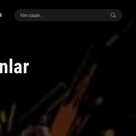
R
nlar