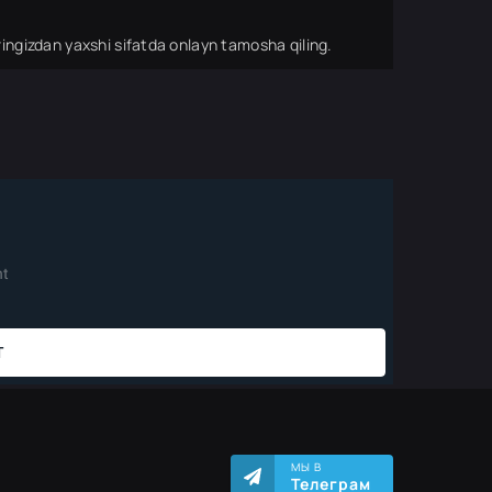
ingizdan yaxshi sifatda onlayn tamosha qiling.
МЫ В
Телеграм