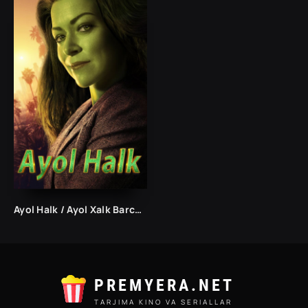
Ayol Halk / Ayol Xalk Barcha qismlar Uzbek tilida 2022 Tarjima seryal skachat
PREMYERA.NET
TARJIMA KINO VA SERIALLAR