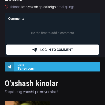
Iltimos
izoh yozish qoidalariga
amal qiling!
МЫ В
Телеграм
O'xshash kinolar
Faqat eng yaxshi premyeralar!