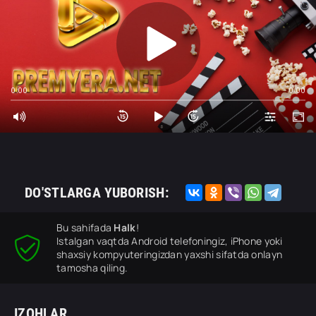
0:00
0:00
DO'STLARGA YUBORISH:
Bu sahifada
Halk
!
Istalgan vaqtda Android telefoningiz, iPhone yoki
shaxsiy kompyuteringizdan yaxshi sifatda onlayn
tamosha qiling.
IZOHLAR