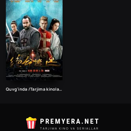
Quvg'inda /Tarjima kinolar Uzbek tilida Таржима кинолар Ўзбек тилида/
PREMYERA.NET
TARJIMA KINO VA SERIALLAR