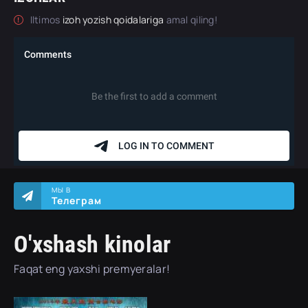
Iltimos
izoh yozish qoidalariga
amal qiling!
МЫ В
Телеграм
O'xshash kinolar
Faqat eng yaxshi premyeralar!