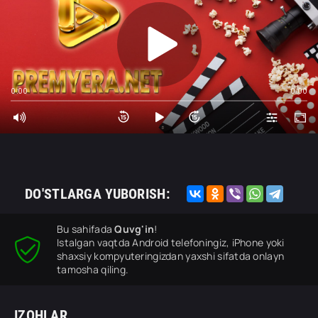
0:00
0:00
DO'STLARGA YUBORISH:
Bu sahifada
Quvg'in
!
Istalgan vaqtda Android telefoningiz, iPhone yoki
shaxsiy kompyuteringizdan yaxshi sifatda onlayn
tamosha qiling.
IZOHLAR