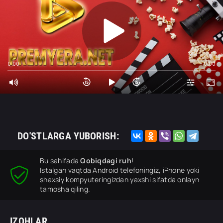
0:00
0:00
DO'STLARGA YUBORISH:
Bu sahifada
Qobiqdagi ruh
!
Istalgan vaqtda Android telefoningiz, iPhone yoki
shaxsiy kompyuteringizdan yaxshi sifatda onlayn
tamosha qiling.
IZOHLAR