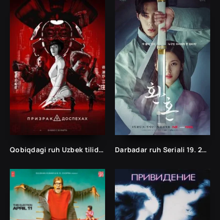
Qobiqdagi ruh Uzbek tilida /Tarjima kinolar Uzbek tilida Таржима кинолар Ўзбек тилида/
Darbadar ruh Seriali 19. 20. 21. 22. 23. 24. 25. 26. 27. 28. 29. 30 Qism Uzbek tilida Koreya seriyal Barcha qismlari