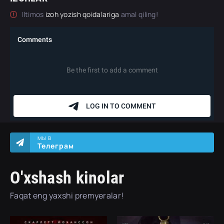
Iltimos
izoh yozish qoidalariga
amal qiling!
МЫ В
Телеграм
O'xshash kinolar
Faqat eng yaxshi premyeralar!