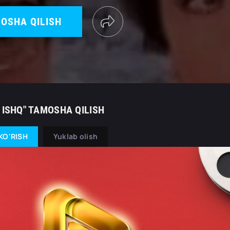
OSHA QILISH
 ISHQ" TAMOSHA QILISH
KO'RISH
Yuklab olish