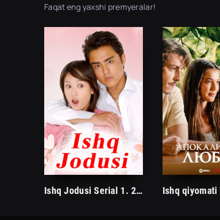
Faqat eng yaxshi premyeralar!
Ishq Jodusi Serial 1. 2. 3. 13. 14. 15. 18. 20. 22. 28 Qismlar Uzbek tilida Shahzoda qurbaqaga aylanadi