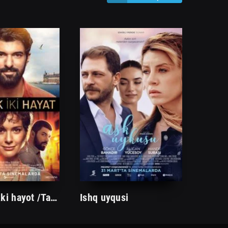
Bir ishq ikki hayot /Tarjima kinolar Uzbek tilida Таржима кинолар Ўзбек тилида/
Ishq uyqusi