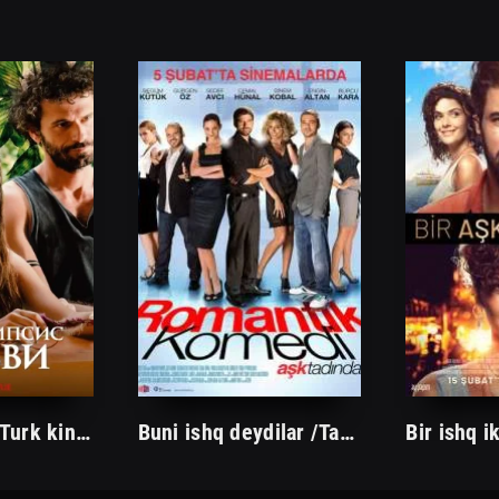
Ishq qiyomati Turk kino 2022 Uzbek tilida tarjima HD skachat
Buni ishq deydilar /Tarjima kinolar Uzbek tilida Таржима кинолар Ўзбек тилида/