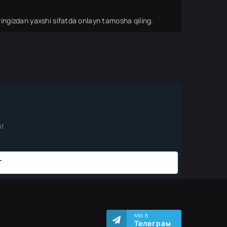
ingizdan yaxshi sifatda onlayn tamosha qiling.
МЫ В
Телеграм