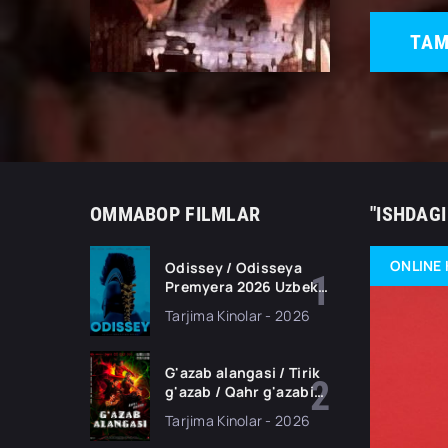
TAM
OMMABOP FILMLAR
"ISHDAGI
ONLINE 
Odissey / Odisseya
Premyera 2026 Uzbek
tilida O'zbekcha
Tarjima Kinolar - 2026
tarjima kino Full HD
tas-ix skachat
G'azab alangasi / Tirik
g'azab / Qahr g'azabi
Premyera Gongkong
Tarjima Kinolar - 2026
filmi Uzbek tilida 2026