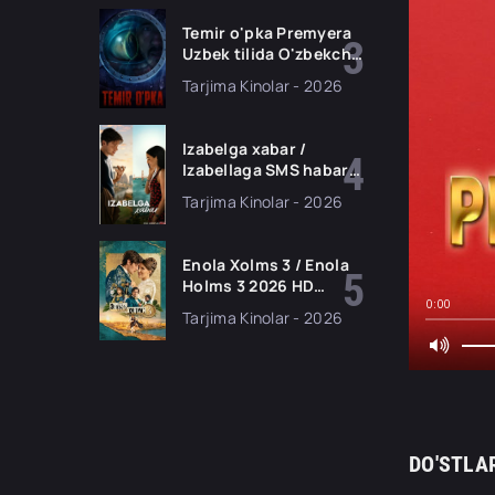
tarjima kino HD
skachat
Temir o'pka Premyera
Uzbek tilida O'zbekcha
2026 tarjima kino Full
Tarjima Kinolar - 2026
HD tas-ix skachat
Izabelga xabar /
Izabellaga SMS habar
Premyera 2026 Uzbek
Tarjima Kinolar - 2026
tilida O'zbekcha
tarjima kino Full HD
tas-ix skachat
Enola Xolms 3 / Enola
Holms 3 2026 HD
Uzbek tilida Tarjima
0:00
Tarjima Kinolar - 2026
kino tas-ix skachat
DO'STLA