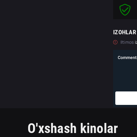
IZOHLAR
Iltimos
i
O'xshash kinolar