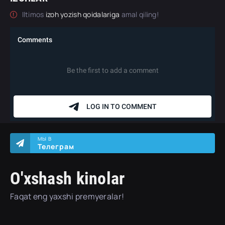
Iltimos
izoh yozish qoidalariga
amal qiling!
МЫ В
Телеграм
O'xshash kinolar
Faqat eng yaxshi premyeralar!