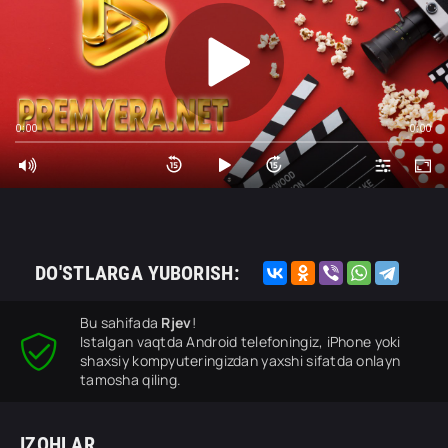
0:00
0:00
DO'STLARGA YUBORISH:
Bu sahifada
Rjev
!
Istalgan vaqtda Android telefoningiz, iPhone yoki
shaxsiy kompyuteringizdan yaxshi sifatda onlayn
tamosha qiling.
IZOHLAR