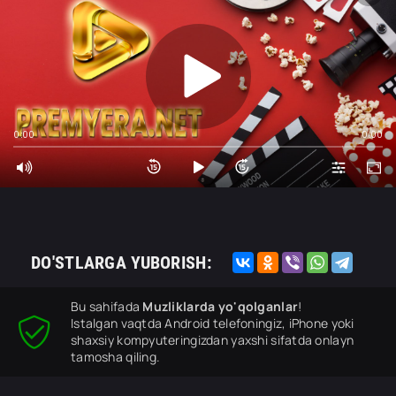
0:00
0:00
DO'STLARGA YUBORISH:
Bu sahifada
Muzliklarda yo'qolganlar
!
Istalgan vaqtda Android telefoningiz, iPhone yoki
shaxsiy kompyuteringizdan yaxshi sifatda onlayn
tamosha qiling.