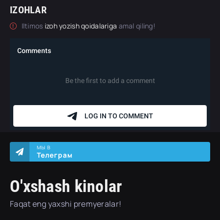
IZOHLAR
Iltimos
izoh yozish qoidalariga
amal qiling!
МЫ В
Телеграм
O'xshash kinolar
Faqat eng yaxshi premyeralar!