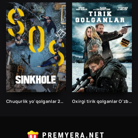
Chuqurlik yo'qolganlar 2022 Kino 2022 Uzbek tilida Yangi tarjima film skachat
Oxirgi tirik qolganlar O'zbek tilida 2023 Uzbek Tarjima kino Jangari HD skachat
PREMYERA.NET