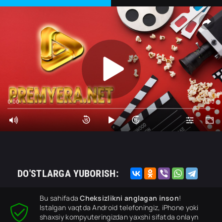
0:00
0:00
DO'STLARGA YUBORISH:
Bu sahifada
Cheksizlikni anglagan inson
!
Istalgan vaqtda Android telefoningiz, iPhone yoki
shaxsiy kompyuteringizdan yaxshi sifatda onlayn