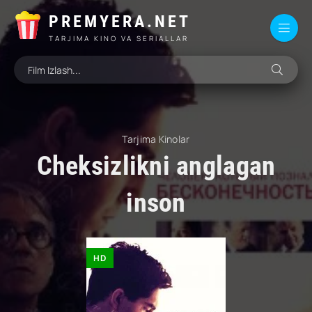
PREMYERA.NET
TARJIMA KINO VA SERIALLAR
Tarjima Kinolar
Cheksizlikni anglagan
inson
HD