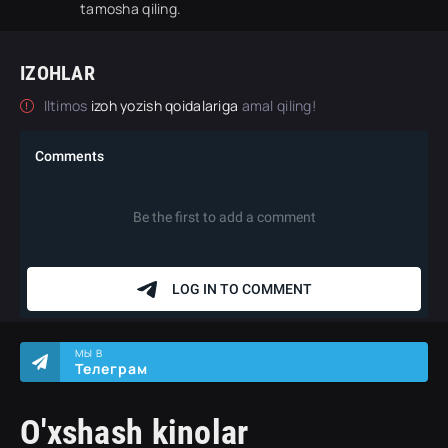
tamosha qiling.
IZOHLAR
Iltimos
izoh yozish qoidalariga
amal qiling!
МЫ В
Телеграм
O'xshash kinolar