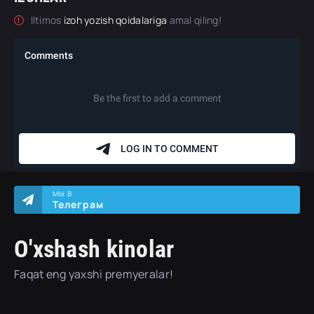
Iltimos
izoh yozish qoidalariga
amal qiling!
МЫ В
Телеграм
O'xshash kinolar
Faqat eng yaxshi premyeralar!