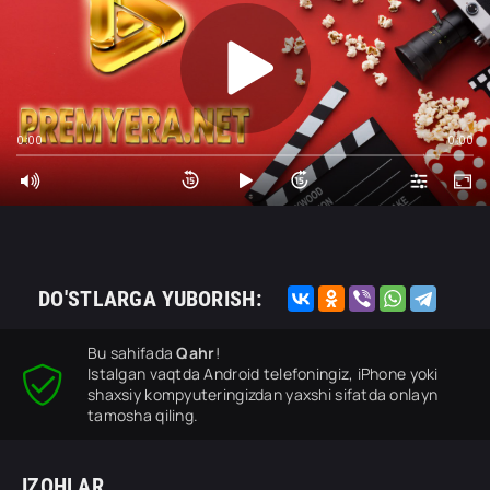
0:00
0:00
DO'STLARGA YUBORISH:
Bu sahifada
Qahr
!
Istalgan vaqtda Android telefoningiz, iPhone yoki
shaxsiy kompyuteringizdan yaxshi sifatda onlayn
tamosha qiling.
IZOHLAR