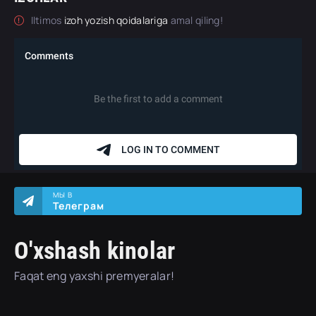
Iltimos
izoh yozish qoidalariga
amal qiling!
МЫ В
Телеграм
O'xshash kinolar
Faqat eng yaxshi premyeralar!