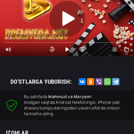
0:00
0:00
DO'STLARGA YUBORISH:
Bu sahifada
Mahmud va Maryam
!
Istalgan vaqtda Android telefoningiz, iPhone yoki
shaxsiy kompyuteringizdan yaxshi sifatda onlayn
tamosha qiling.
IZOHLAR