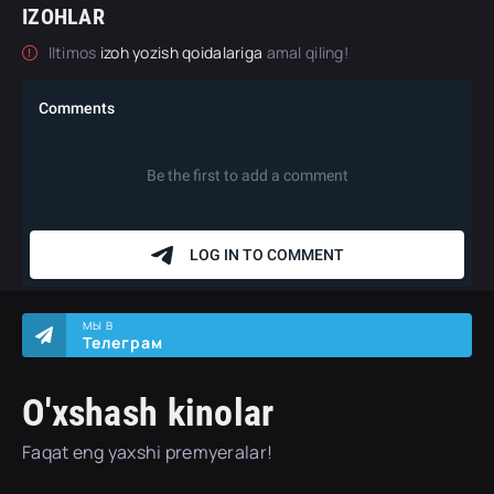
IZOHLAR
Iltimos
izoh yozish qoidalariga
amal qiling!
МЫ В
Телеграм
O'xshash kinolar
Faqat eng yaxshi premyeralar!