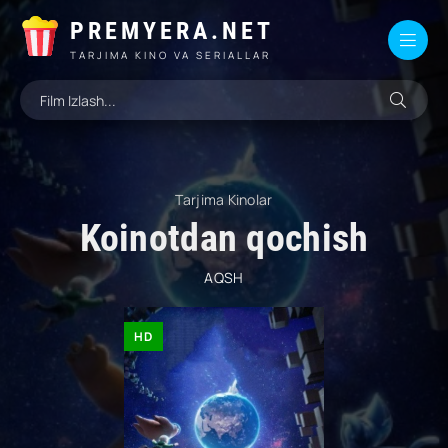
PREMYERA.NET
TARJIMA KINO VA SERIALLAR
Tarjima Kinolar
Koinotdan qochish
AQSH
HD