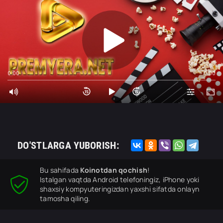
0:00
0:00
DO'STLARGA YUBORISH:
Bu sahifada
Koinotdan qochish
!
Istalgan vaqtda Android telefoningiz, iPhone yoki
shaxsiy kompyuteringizdan yaxshi sifatda onlayn
tamosha qiling.