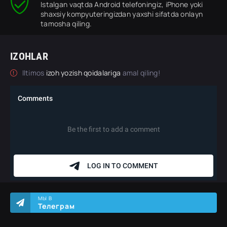
Istalgan vaqtda Android telefoningiz, iPhone yoki
shaxsiy kompyuteringizdan yaxshi sifatda onlayn
tamosha qiling.
IZOHLAR
Iltimos
izoh yozish qoidalariga
amal qiling!
МЫ В
Телеграм