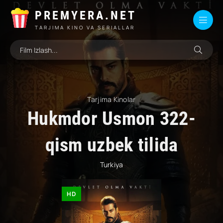
PREMYERA.NET
TARJIMA KINO VA SERIALLAR
Tarjima Kinolar
Hukmdor Usmon 322-
qism uzbek tilida
Turkiya
HD