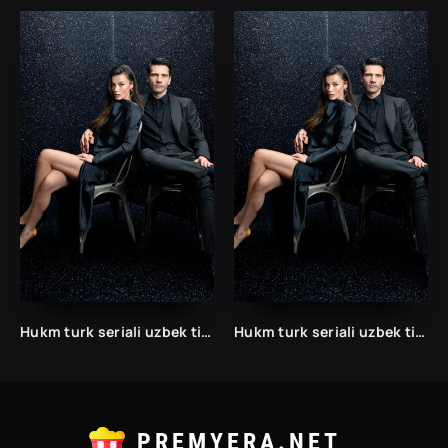
Hukm turk seriali uzbek tilida /Хукм турк сериали ўзбек тилида/ 203. 204. 205. 206. 207. 208. 209. 210. 211. 212. 213. 214. 215 barcha qismlari.
Hukm turk seriali uzbek tilida /Хукм турк сериали ўзбек тилида/ 203. 204. 205. 206. 207. 208. 209. 210. 211. 212. 213. 214. 215 barcha qismlari.
PREMYERA.NET