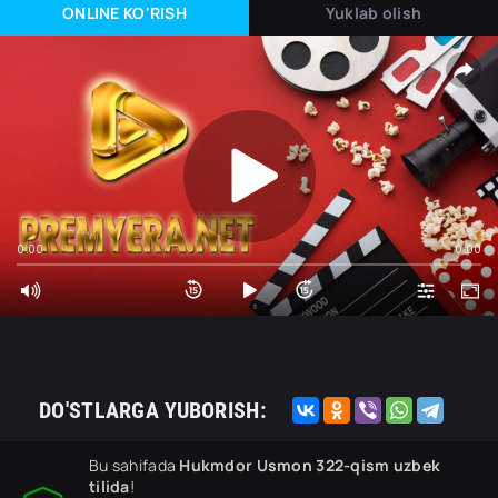
ONLINE KO'RISH
Yuklab olish
0:00
0:00
DO'STLARGA YUBORISH:
Bu sahifada
Hukmdor Usmon 322-qism uzbek
tilida
!