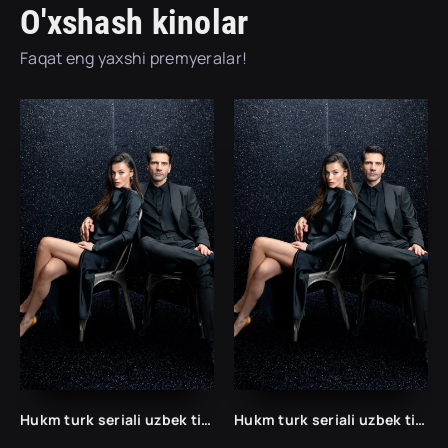
O'xshash kinolar
Faqat eng yaxshi premyeralar!
Hukm turk seriali uzbek tilida /Хукм турк сериали ўзбек тилида/ 203. 204. 205. 206. 207. 208. 209. 210. 211. 212. 213. 214. 215 barcha qismlari.
Hukm turk seriali uzbek tilida /Хукм турк сериали ўзбек тилида/ 203. 204. 205. 206. 207. 208. 209. 210. 211. 212. 213. 214. 215 barcha qismlari.