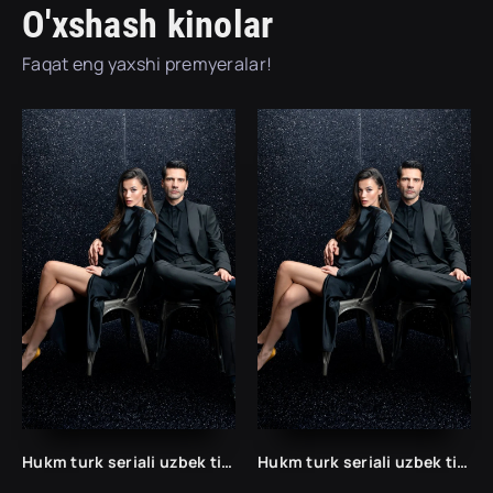
O'xshash kinolar
Faqat eng yaxshi premyeralar!
Hukm turk seriali uzbek tilida /Хукм турк сериали ўзбек тилида/ 203. 204. 205. 206. 207. 208. 209. 210. 211. 212. 213. 214. 215 barcha qismlari.
Hukm turk seriali uzbek tilida /Хукм турк сериали ўзбек тилида/ 203. 204. 205. 206. 207. 208. 209. 210. 211. 212. 213. 214. 215 barcha qismlari.