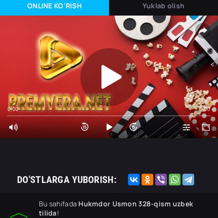
ONLINE KO'RISH
Yuklab olish
0:00
0:00
DO'STLARGA YUBORISH:
Bu sahifada
Hukmdor Usmon 328-qism uzbek
tilida
!