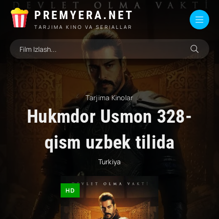
PREMYERA.NET
TARJIMA KINO VA SERIALLAR
Tarjima Kinolar
Hukmdor Usmon 328-
qism uzbek tilida
Turkiya
HD