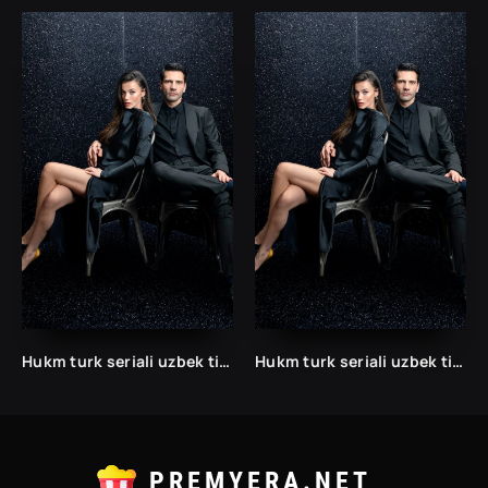
Hukm turk seriali uzbek tilida /Хукм турк сериали ўзбек тилида/ 203. 204. 205. 206. 207. 208. 209. 210. 211. 212. 213. 214. 215 barcha qismlari.
Hukm turk seriali uzbek tilida /Хукм турк сериали ўзбек тилида/ 203. 204. 205. 206. 207. 208. 209. 210. 211. 212. 213. 214. 215 barcha qismlari.
PREMYERA.NET