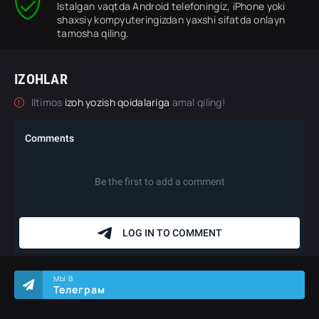
Istalgan vaqtda Android telefoningiz, iPhone yoki
shaxsiy kompyuteringizdan yaxshi sifatda onlayn
tamosha qiling.
IZOHLAR
Iltimos
izoh yozish qoidalariga
amal qiling!
МЫ В
Телеграм