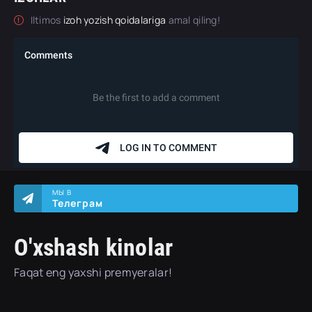
Iltimos
izoh yozish qoidalariga
amal qiling!
МЫ В
Телеграм
O'xshash kinolar
Faqat eng yaxshi premyeralar!