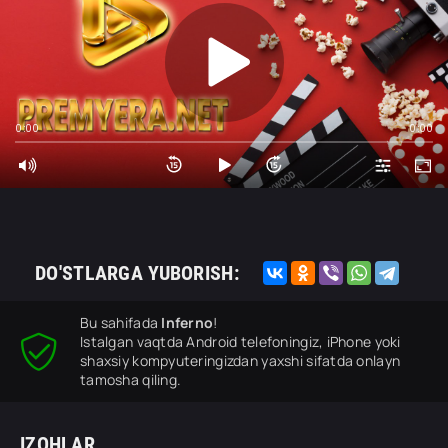
0:00
0:00
DO'STLARGA YUBORISH:
Bu sahifada
Inferno
!
Istalgan vaqtda Android telefoningiz, iPhone yoki
shaxsiy kompyuteringizdan yaxshi sifatda onlayn
tamosha qiling.
IZOHLAR