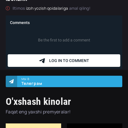
Iltimos
izoh yozish qoidalariga
amal qiling!
МЫ В
Телеграм
O'xshash kinolar
Faqat eng yaxshi premyeralar!