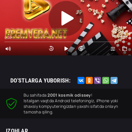
0:00
0:00
DO'STLARGA YUBORISH:
Bu sahifada
2001 kosmik odissey
!
Istalgan vaqtda Android telefoningiz, iPhone yoki
shaxsiy kompyuteringizdan yaxshi sifatda onlayn
tamosha qiling.
IZOHLAR