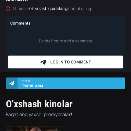
Iltimos
izoh yozish qoidalariga
amal qiling!
МЫ В
Телеграм
O'xshash kinolar
Faqat eng yaxshi premyeralar!