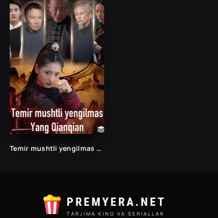
Temir mushtli yengilmas yang qianqian 1-2-3-10-20-30-40-50-60-70-75 Qism drama koreya seriali uzbek tilida Barcha qismlar
PREMYERA.NET
TARJIMA KINO VA SERIALLAR