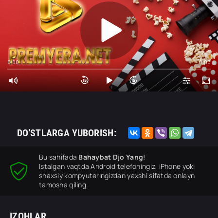
0:00
0:00
DO'STLARGA YUBORISH:
Bu sahifada
Bahaybat Djo Yang
!
Istalgan vaqtda Android telefoningiz, iPhone yoki
shaxsiy kompyuteringizdan yaxshi sifatda onlayn
tamosha qiling.
IZOHLAR