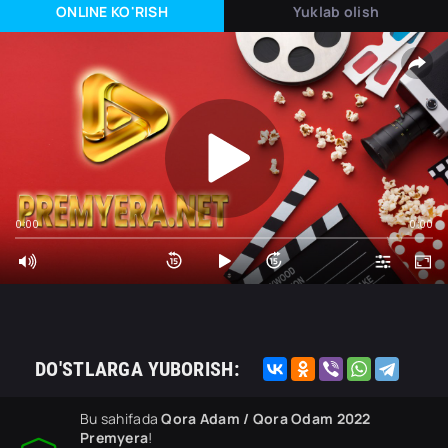
ONLINE KO'RISH
Yuklab olish
0:00
0:00
DO'STLARGA YUBORISH:
Bu sahifada
Qora Adam / Qora Odam 2022
Premyera
!