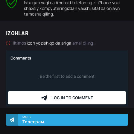
Istalgan vaqtda Android telefoningiz, iPhone yoki
shaxsiy kompyuteringizdan yaxshi sifatda onlayn
tamosha qiling.
IZOHLAR
Iltimos
izoh yozish qoidalariga
amal qiling!
МЫ В
Телеграм