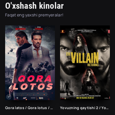
O'xshash kinolar
Faqat eng yaxshi premyeralar!
Qora latos / Qora lotus / Qora lotos Uzbek tilida 2023 O'zbekcha tarjima kino
Yovuzning qaytishi 2 / Yovuz odam qaytib keladi 2 Hind kino