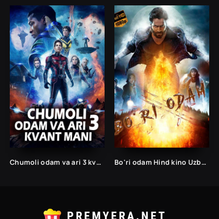
Chumoli odam va ari 3 kvant mani / Kvantomaniya / Kvant olami 2023 Uzbek tilida
Bo'ri odam Hind kino Uzbek tilida 2022 O'zbekcha tarjima kino
PREMYERA.NET