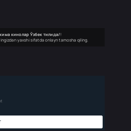
Таржима кинолар Ўзбек тилида/
!
ingizdan yaxshi sifatda onlayn tamosha qiling.