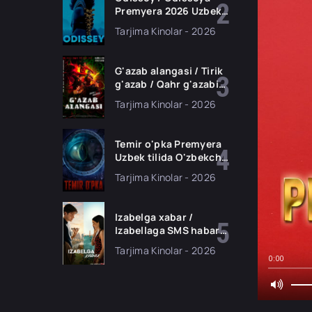
Premyera 2026 Uzbek
tilida O'zbekcha
Tarjima Kinolar - 2026
tarjima kino Full HD
tas-ix skachat
G'azab alangasi / Tirik
g'azab / Qahr g'azabi
Premyera Gongkong
Tarjima Kinolar - 2026
filmi Uzbek tilida 2026
tarjima kino HD
skachat
Temir o'pka Premyera
Uzbek tilida O'zbekcha
2026 tarjima kino Full
Tarjima Kinolar - 2026
HD tas-ix skachat
Izabelga xabar /
Izabellaga SMS habar
Premyera 2026 Uzbek
Tarjima Kinolar - 2026
tilida O'zbekcha
0:00
tarjima kino Full HD
tas-ix skachat