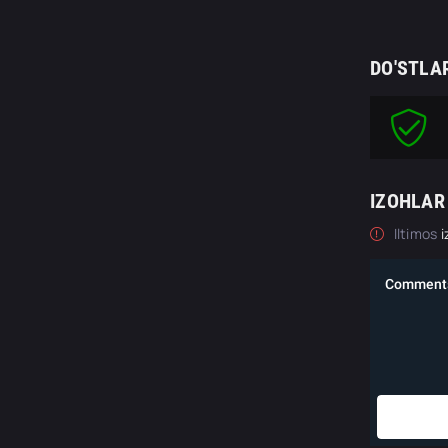
DO'STLA
IZOHLAR
Iltimos
i