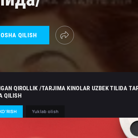
OSHA QILISH
HGAN QIROLLIK /TARJIMA KINOLAR UZBEK TILIDA 
 QILISH
KO'RISH
Yuklab olish