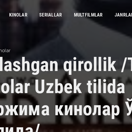
KINOLAR
SERIALLAR
MULTFILMLAR
JANRLA
nolar
lashgan qirollik 
olar Uzbek tilida
ржима кинолар 
лида/