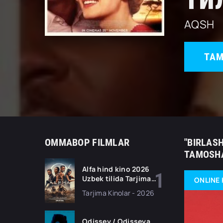
AQSH
TAM
OMMABOP FILMLAR
"BIRLAS
TAMOSHA
Alfa hind kino 2026
Uzbek tilida Tarjima
ONLINE 
kino Full HD tas-ix
Tarjima Kinolar - 2026
skachat
Odissey / Odisseya