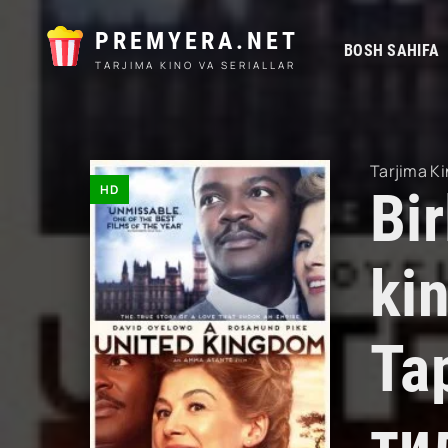
PREMYERA.NET
BOSH SAHIFA
TARJIMA KINO VA SERIALLAR
Tarjima Ki
HD
Bir
kin
Та
ти