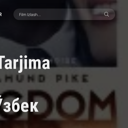
R
/Tarjima
Ўзбек