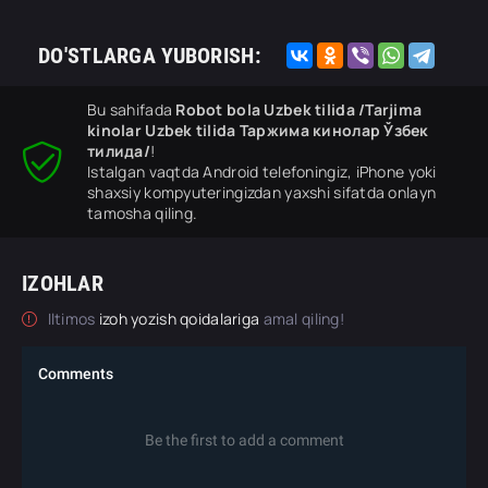
DO'STLARGA YUBORISH:
Bu sahifada
Robot bola Uzbek tilida /Tarjima
kinolar Uzbek tilida Таржима кинолар Ўзбек
тилида/
!
Istalgan vaqtda Android telefoningiz, iPhone yoki
shaxsiy kompyuteringizdan yaxshi sifatda onlayn
tamosha qiling.
IZOHLAR
Iltimos
izoh yozish qoidalariga
amal qiling!