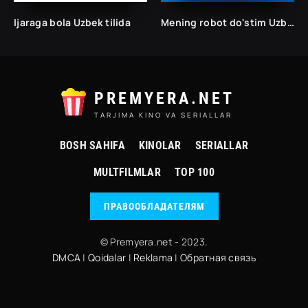
Ijaraga bola Uzbek tilida
Mening robot do'stim Uzbek tilida 2016 O'zbekcha tarjima kino HD skachat
PREMYERA.NET
TARJIMA KINO VA SERIALLAR
BOSH SAHIFA
KINOLAR
SERIALLAR
MULTFILMLAR
TOP 100
ПРАВООБЛАДАТЕЛЯМ
© Premyera.net - 2023.
DMCA
|
Qoidalar
|
Reklama
|
Обратная связь