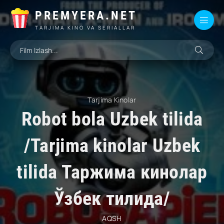
PREMYERA.NET
TARJIMA KINO VA SERIALLAR
Tarjima Kinolar
Robot bola Uzbek tilida
/Tarjima kinolar Uzbek
tilida Таржима кинолар
Ўзбек тилида/
AQSH