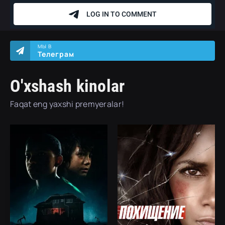
МЫ В
Телеграм
O'xshash kinolar
Faqat eng yaxshi premyeralar!