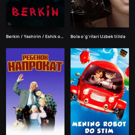
Berkin / Yashirin / Eshik orqasidagi bola Uzbek tilida 2023 Tarjima kino HD skachat Berkin / Yashirin / Eshik orqasidagi bola Uzbek tilida 2023 Tarjima kino HD skachat Год: 2023
Bola o'g'rilari Uzbek tilida