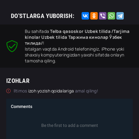
DO'STLARGA YUBORISH:
Bu sahifada
Telba qasoskor Uzbek tilida /Tarjima
kinolar Uzbek tilida Таржима кинолар Ўзбек
тилида/
!
Istalgan vaqtda Android telefoningiz, iPhone yoki
shaxsiy kompyuteringizdan yaxshi sifatda onlayn
tamosha qiling.
IZOHLAR
Iltimos
izoh yozish qoidalariga
amal qiling!