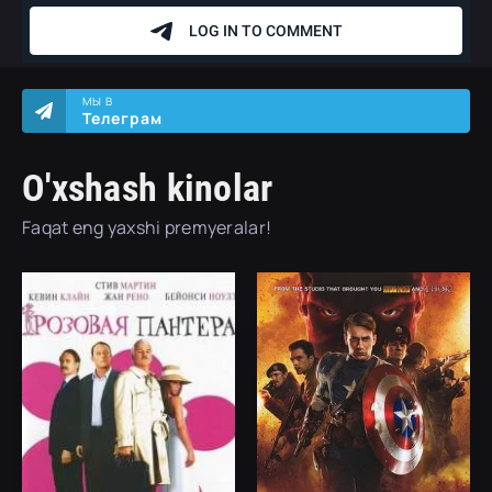
МЫ В
Телеграм
O'xshash kinolar
Faqat eng yaxshi premyeralar!