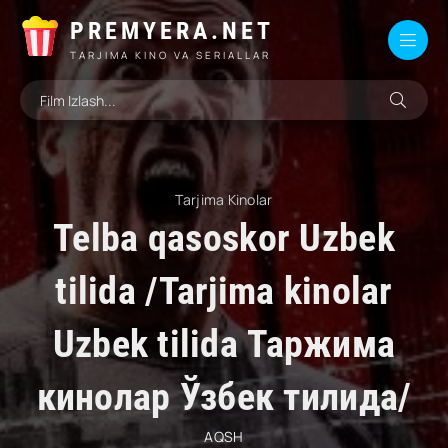
PREMYERA.NET
TARJIMA KINO VA SERIALLAR
Tarjima Kinolar
Telba qasoskor Uzbek
tilida /Tarjima kinolar
Uzbek tilida Таржима
кинолар Ўзбек тилида/
AQSH