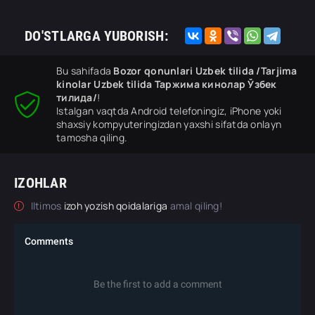
DO'STLARGA YUBORISH:
Bu sahifada
Bozor qonunlari Uzbek tilida /Tarjima
kinolar Uzbek tilida Таржима кинолар Ўзбек
тилида/
!
Istalgan vaqtda Android telefoningiz, iPhone yoki
shaxsiy kompyuteringizdan yaxshi sifatda onlayn
tamosha qiling.
IZOHLAR
Iltimos
izoh yozish qoidalariga
amal qiling!