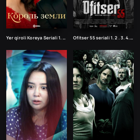
Yer qiroli Koreya Seriali 1. 10. 20. 30. 40. 50. 60. 70. 80. 90. 100. 200 Qism Uzbek tlida korea seryali
Ofitser 55 seriali 1. 2 . 3. 4. 5 qism uzbek serial 2022 uzbek tilida barcha qismlar Ofitser 55 seriali uzbek tilida