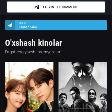
МЫ В
Телеграм
O'xshash kinolar
Faqat eng yaxshi premyeralar!