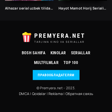
Alhazar serial uzbek tilida / Alhazar kino uzbek tilida / Alhazar uzbek kino
Hayot Mamot Horij Seriali Uzbek tilida Barcha qismlar O'zbek tilida Serial
PREMYERA.NET
TARJIMA KINO VA SERIALLAR
BOSH SAHIFA
KINOLAR
SERIALLAR
MULTFILMLAR
TOP 100
ПРАВООБЛАДАТЕЛЯМ
© Premyera.net - 2023.
DMCA
|
Qoidalar
|
Reklama
|
Обратная связь