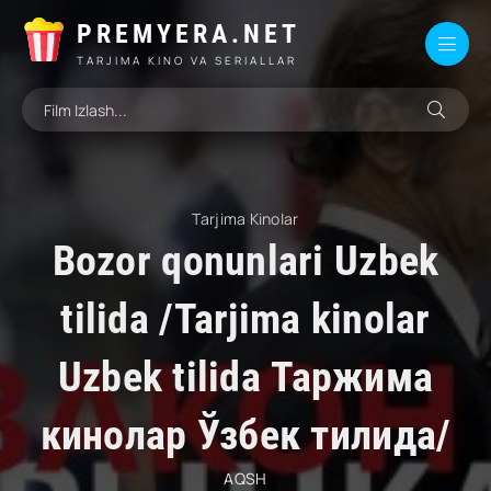
PREMYERA.NET
TARJIMA KINO VA SERIALLAR
Tarjima Kinolar
Bozor qonunlari Uzbek
tilida /Tarjima kinolar
Uzbek tilida Таржима
кинолар Ўзбек тилида/
AQSH