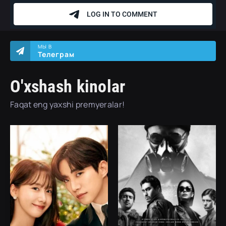
МЫ В
Телеграм
O'xshash kinolar
Faqat eng yaxshi premyeralar!