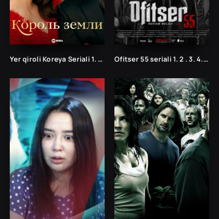
Yer qiroli Koreya Seriali 1. 10. 20. 30. 40. 50. 60. 70. 80. 90. 100. 200 Qism Uzbek tlida korea seryali
Ofitser 55 seriali 1. 2 . 3. 4. 5 qism uzbek serial 2022 uzbek tilida barcha qismlar Ofitser 55 seriali uzbek tilida