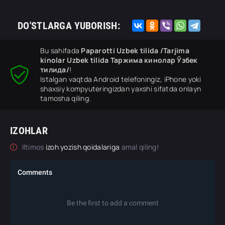
DO'STLARGA YUBORISH:
Bu sahifada
Paparotti Uzbek tilida /Tarjima
kinolar Uzbek tilida Таржима кинолар Ўзбек
тилида/
!
Istalgan vaqtda Android telefoningiz, iPhone yoki
shaxsiy kompyuteringizdan yaxshi sifatda onlayn
tamosha qiling.
IZOHLAR
Iltimos
izoh yozish qoidalariga
amal qiling!