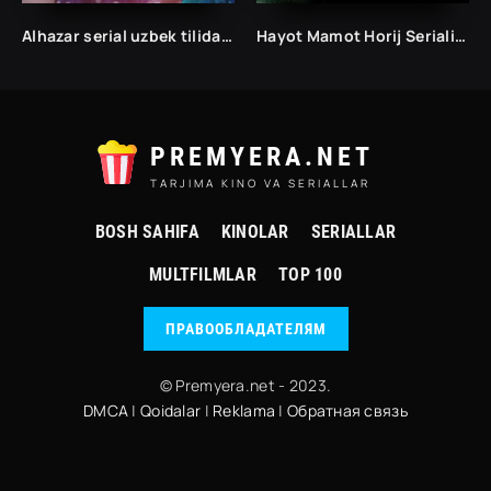
Alhazar serial uzbek tilida / Alhazar kino uzbek tilida / Alhazar uzbek kino
Hayot Mamot Horij Seriali Uzbek tilida Barcha qismlar O'zbek tilida Serial
PREMYERA.NET
TARJIMA KINO VA SERIALLAR
BOSH SAHIFA
KINOLAR
SERIALLAR
MULTFILMLAR
TOP 100
ПРАВООБЛАДАТЕЛЯМ
© Premyera.net - 2023.
DMCA
|
Qoidalar
|
Reklama
|
Обратная связь