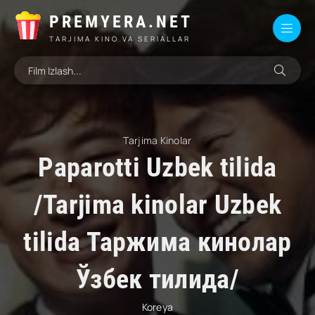
PREMYERA.NET
TARJIMA KINO VA SERIALLAR
Tarjima Kinolar
Paparotti Uzbek tilida
/Tarjima kinolar Uzbek
tilida Таржима кинолар
Ўзбек тилида/
Koreya