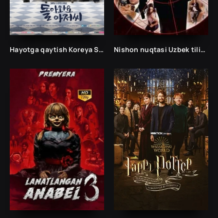
Hayotga qaytish Koreya Seriali
Nishon nuqtasi Uzbek tilida