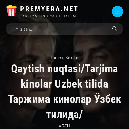
PREMYERA.NET
TARJIMA KINO VA SERIALLAR
Tarjima Kinolar
Qaytish nuqtasi/Tarjima
kinolar Uzbek tilida
Таржима кинолар Ўзбек
тилида/
AQSH