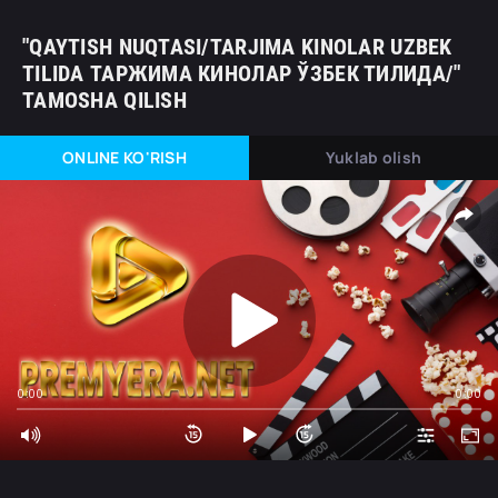
"QAYTISH NUQTASI/TARJIMA KINOLAR UZBEK
TILIDA ТАРЖИМА КИНОЛАР ЎЗБЕК ТИЛИДА/"
TAMOSHA QILISH
ONLINE KO'RISH
Yuklab olish
0:00
0:00