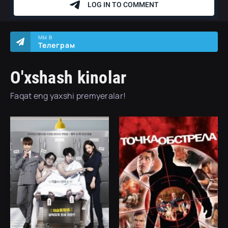
МЫ В
Телеграм
O'xshash kinolar
Faqat eng yaxshi premyeralar!