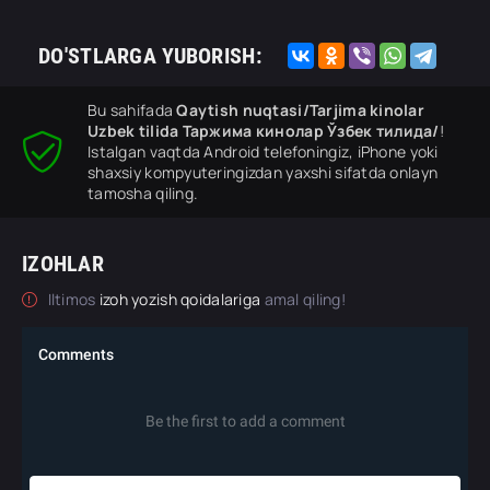
DO'STLARGA YUBORISH:
Bu sahifada
Qaytish nuqtasi/Tarjima kinolar
Uzbek tilida Таржима кинолар Ўзбек тилида/
!
Istalgan vaqtda Android telefoningiz, iPhone yoki
shaxsiy kompyuteringizdan yaxshi sifatda onlayn
tamosha qiling.
IZOHLAR
Iltimos
izoh yozish qoidalariga
amal qiling!