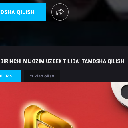
OSHA QILISH
BIRINCHI MIJOZIM UZBEK TILIDA" TAMOSHA QILISH
KO'RISH
Yuklab olish