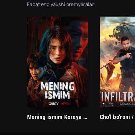
Faqat eng yaxshi premyeralar!
Mening ismim Koreya serali 1. 2. 3. 4. 5. 6. 7. 8. qism uzbek tilida Netflix serali