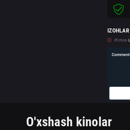
IZOHLAR
Iltimos
i
O'xshash kinolar