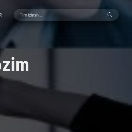
R
ozim