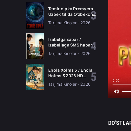
tarjima kino HD
skachat
Temir o'pka Premyera
Uzbek tilida O'zbekcha
2026 tarjima kino Full
Tarjima Kinolar - 2026
HD tas-ix skachat
Izabelga xabar /
Izabellaga SMS habar
Premyera 2026 Uzbek
Tarjima Kinolar - 2026
tilida O'zbekcha
tarjima kino Full HD
tas-ix skachat
Enola Xolms 3 / Enola
Holms 3 2026 HD
Uzbek tilida Tarjima
0:00
Tarjima Kinolar - 2026
kino tas-ix skachat
DO'STLA