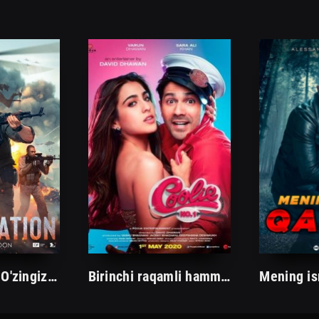
Cho'l bo'roni / O'zingizning urushingiz / Mening jangim Uzbek tilida 2022 Yangi Jangari kino
Birinchi raqamli hammol Hind kino (2020)