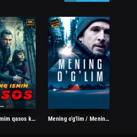
Mening ismim qasos kino Uzbek tilida 2022 tarjima kino O'zbekcha skachat
Mening o'g'lim / Mening bolam Uzbek tilida 2023 Jangari Boyavek Tarjima kino O'zbekcha