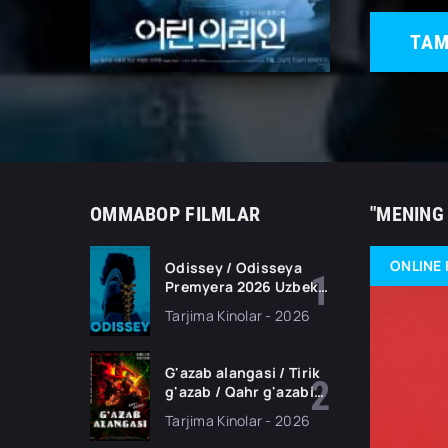
TAM
OMMABOP FILMLAR
"MENING 
ONLINE 
Odissey / Odisseya
Premyera 2026 Uzbek
tilida O'zbekcha
Tarjima Kinolar - 2026
tarjima kino Full HD
tas-ix skachat
G'azab alangasi / Tirik
g'azab / Qahr g'azabi
Premyera Gongkong
Tarjima Kinolar - 2026
filmi Uzbek tilida 2026