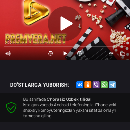
0:00
0:00
DO'STLARGA YUBORISH:
Bu sahifada
Chorasiz Uzbek tilida
!
Istalgan vaqtda Android telefoningiz, iPhone yoki
shaxsiy kompyuteringizdan yaxshi sifatda onlayn
tamosha qiling.