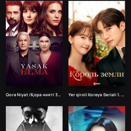
Qora Niyat /Қора ният/ 321. 319. 318. 1. 50. 100. 200. 300. Barcha 1-2-3 Fasllar qismlar Turkiya Seriali
Yer qiroli Koreya Seriali 1. 10. 20. 30. 40. 50. 60. 70. 80. 90. 100. 200 Qism Uzbek tlida korea seryali