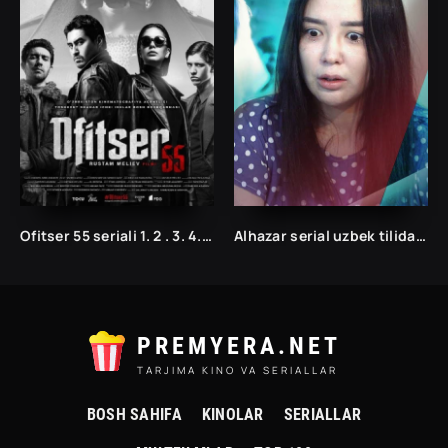
Ofitser 55 seriali 1. 2 . 3. 4. 5 qism uzbek serial 2022 uzbek tilida barcha qismlar Ofitser 55 seriali uzbek tilida
Alhazar serial uzbek tilida / Alhazar kino uzbek tilida / Alhazar uzbek kino
PREMYERA.NET
TARJIMA KINO VA SERIALLAR
BOSH SAHIFA
KINOLAR
SERIALLAR