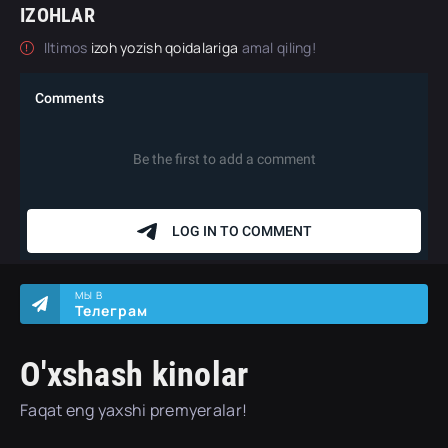
IZOHLAR
Iltimos
izoh yozish qoidalariga
amal qiling!
МЫ В
Телеграм
O'xshash kinolar
Faqat eng yaxshi premyeralar!