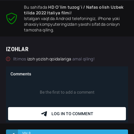
Bu sahifada
HD O'lim tuzog'i / Nafas olish Uzbek
tilida 2022 Italiya filmi
!
Istalgan vaqtda Android telefoningiz, iPhone yoki
shaxsiy kompyuteringizdan yaxshi sifatda onlayn
tamosha qiling.
IZOHLAR
Iltimos
izoh yozish qoidalariga
amal qiling!
МЫ В