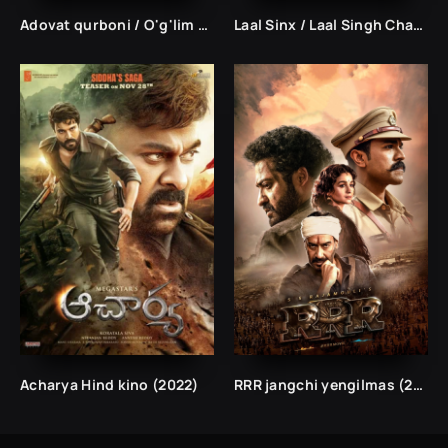
Adovat qurboni / O'g'lim / Hind kino Uzbek tilida 1992
Laal Sinx / Laal Singh Chaddha (2022) Uzbek Tilida
Acharya Hind kino (2022)
RRR jangchi yengilmas (2022) uzbek tilida hind kino