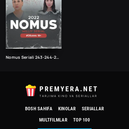
Nomus Seriali 243-244-245-246-247-248-249-250-251-252-253-254-255 Qism Milliy kino Uzbek seryali Barcha hamma qismlari
PREMYERA.NET
TARJIMA KINO VA SERIALLAR
BOSH SAHIFA
KINOLAR
SERIALLAR
MULTFILMLAR
TOP 100