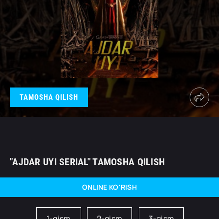
TAMOSHA QILISH
"AJDAR UYI SERIAL" TAMOSHA QILISH
ONLINE KO'RISH
1-qism
2-qism
3-qism