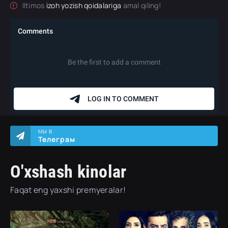
Iltimos
izoh yozish qoidalariga
amal qiling!
МЫ В
Телеграм
O'xshash kinolar
Faqat eng yaxshi premyeralar!