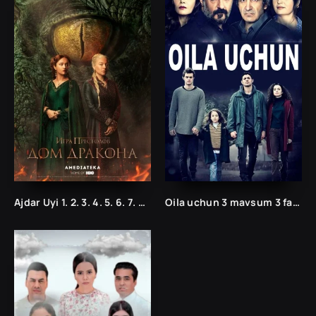
Ajdar Uyi 1. 2. 3. 4. 5. 6. 7. 8. 9. 10. 11. 12. 13. 14. 15 Qismlar Uzbek tilida 2022 Tarjima Serial
Oila uchun 3 mavsum 3 fasil uzbek tilida Barcha qismlar