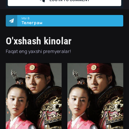
МЫ В
Телеграм
O'xshash kinolar
Faqat eng yaxshi premyeralar!