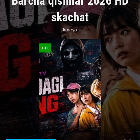
Barcha qismlar 2026 HD
skachat
koreya
HD