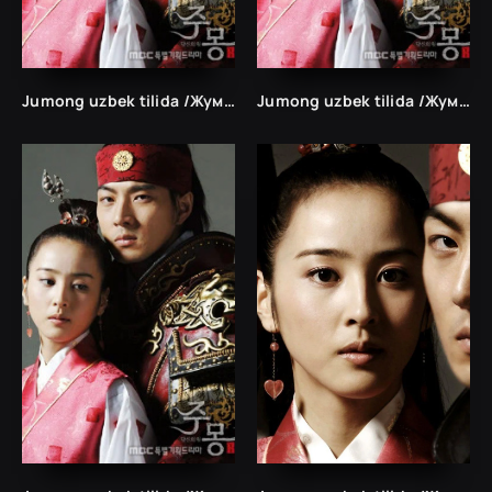
Jumong uzbek tilida /Жумонг ўзбек тилида/ 1-80 bo`lgan barcha qismlar
Jumong uzbek tilida /Жумонг ўзбек тилида/ 1-80 bo`lgan barcha qismlar