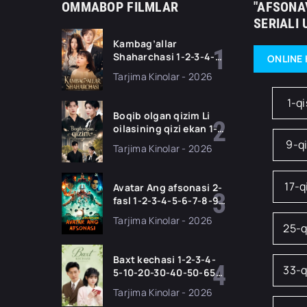
OMMABOP FILMLAR
"AFSONA
SERIALI
Kambag’allar
Shaharchasi 1-2-3-4-5-
ONLINE 
10-20-30-50-60-75
Tarjima Kinolar - 2026
Qism drama koreya
seriali uzbek tilida
1-q
Barcha qismlar 2026
Boqib olgan qizim Li
HD skachat
oilasining qizi ekan 1-
2-3-4-5-10-20-30-50-
9-q
Tarjima Kinolar - 2026
70-80 Qism drama
koreya seriali uzbek
tilida Barcha qismlar
17-
Avatar Ang afsonasi 2-
2026 HD skachat
fasl 1-2-3-4-5-6-7-8-9-
10-11 Qism serial
Tarjima Kinolar - 2026
Barcha qismlari Uzbek
25-
tilida 2026 HD
Baxt kechasi 1-2-3-4-
33-
5-10-20-30-40-50-65
Qism drama koreya
Tarjima Kinolar - 2026
seriali uzbek tilida