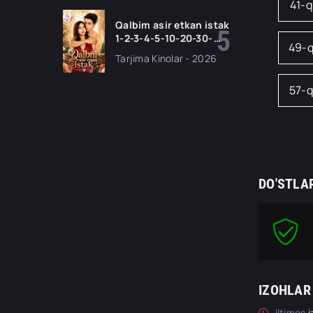
41-
Barcha qismlar 2026
HD skachat
Qalbim asir etkan istak
1-2-3-4-5-10-20-30-
49-
50-60-70-80-90 Qism
Tarjima Kinolar - 2026
drama koreya seriali
uzbek tilida Barcha
57-
qismlar 2026 HD
skachat
DO'STLA
IZOHLAR
Iltimos
i