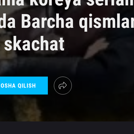
lida Barcha qismla
 skachat
OSHA QILISH