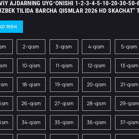
VIY AJDARNING UYGʻONISHI 1-2-3-4-5-10-20-30-50
 UZBEK TILIDA BARCHA QISMLAR 2026 HD SKACHAT"
KO'RISH
ism
2-qism
3-qism
4-qism
5-qism
ism
10-qism
11-qism
12-qism
13-qism
qism
18-qism
19-qism
20-qism
21-qism
qism
26-qism
27-qism
28-qism
29-qis
qism
34-qism
35-qism
36-qism
37-qism