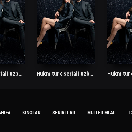
Hukm turk seriali uzbek tilida /Хукм турк сериали ўзбек тилида/ 203. 204. 205. 206. 207. 208. 209. 210. 211. 212. 213. 214. 215 barcha qismlari.
Hukm turk seriali uzbek tilida /Хукм турк сериали ўзбек тилида/ 203. 204. 205. 206. 207. 208. 209. 210. 211. 212. 213. 214. 215 barcha qismlari.
AHIFA
KINOLAR
SERIALLAR
MULTFILMLAR
T