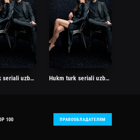
Hukm turk seriali uzbek tilida /Хукм турк сериали ўзбек тилида/ 203. 204. 205. 206. 207. 208. 209. 210. 211. 212. 213. 214. 215 barcha qismlari.
Hukm turk seriali uzbek tilida /Хукм турк сериали ўзбек тилида/ 203. 204. 205. 206. 207. 208. 209. 210. 211. 212. 213. 214. 215 barcha qismlari.
OP 100
ПРАВООБЛАДАТЕЛЯМ