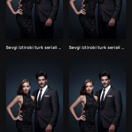
Sevgi iztirobi turk seriali 1 va 2 Fasil Uzbek tilida Barcha qismlar
Sevgi iztirobi turk seriali 1 va 2 Fasil Uzbek tilida Barcha qismlar