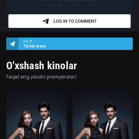
МЫ В
Телеграм
O'xshash kinolar
Faqat eng yaxshi premyeralar!