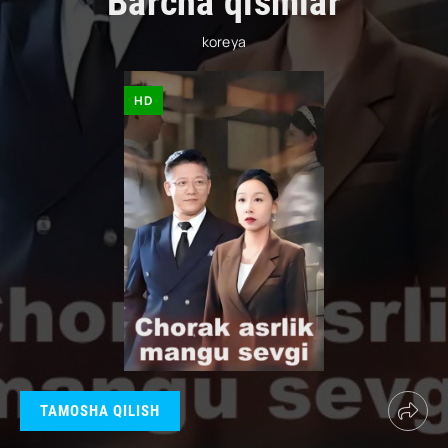
Barcha qismlar
koreya
HD
TAMOSHA QILISH