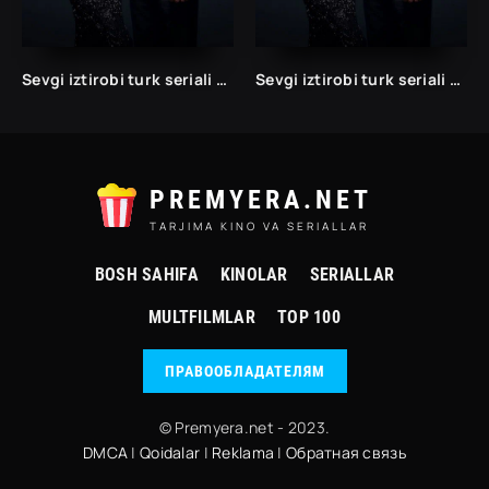
Sevgi iztirobi turk seriali 1 va 2 Fasil Uzbek tilida Barcha qismlar
Sevgi iztirobi turk seriali 1 va 2 Fasil Uzbek tilida Barcha qismlar
PREMYERA.NET
TARJIMA KINO VA SERIALLAR
BOSH SAHIFA
KINOLAR
SERIALLAR
MULTFILMLAR
TOP 100
ПРАВООБЛАДАТЕЛЯМ
© Premyera.net - 2023.
DMCA
|
Qoidalar
|
Reklama
|
Обратная связь