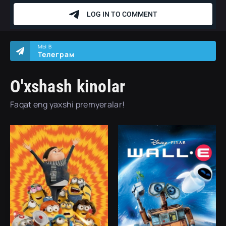
МЫ В
Телеграм
O'xshash kinolar
Faqat eng yaxshi premyeralar!