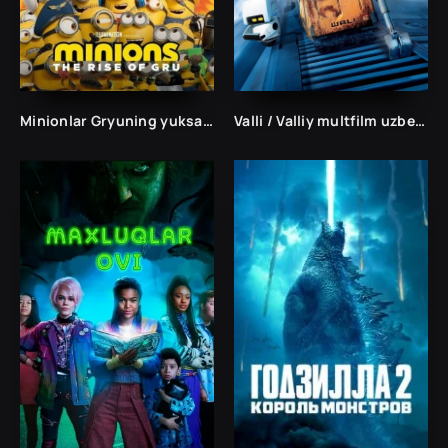
Minionlar Gryuning yuksalishi ulg'ayish
Valli / Valliy multfilm uzbek tilida 2008 tarjima multfilm