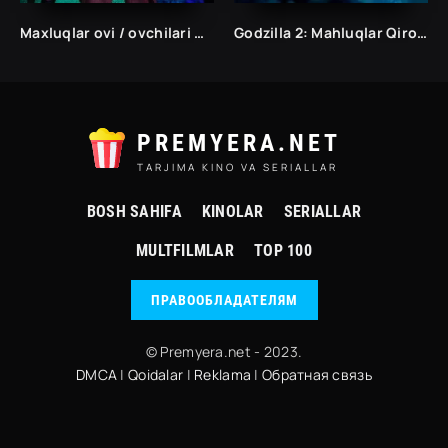
Maxluqlar ovi / ovchilari O'zbek uzbek tilida 2022 HD Tarjima kino
Godzilla 2: Mahluqlar Qiroli/Uzbek tilida Tarjima kinolar Ўзбек тилида Таржима кинолар/
PREMYERA.NET
TARJIMA KINO VA SERIALLAR
BOSH SAHIFA
KINOLAR
SERIALLAR
MULTFILMLAR
TOP 100
ПРАВООБЛАДАТЕЛЯМ
© Premyera.net - 2023.
DMCA
|
Qoidalar
|
Reklama
|
Обратная связь