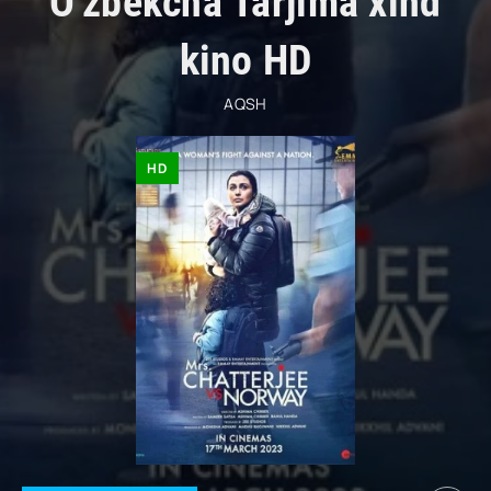
O'zbekcha Tarjima xind
kino HD
AQSH
HD