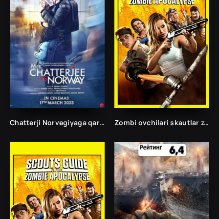
Chatterji Norvegiyaga qarshi / Bolamni qaytarib bering Hind kino Uzbek tilida 2023 O'zbekch
Zombi ovchilari skautlar zombilarga qarshi Ujas