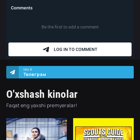
МЫ В
Телеграм
O'xshash kinolar
Faqat eng yaxshi premyeralar!