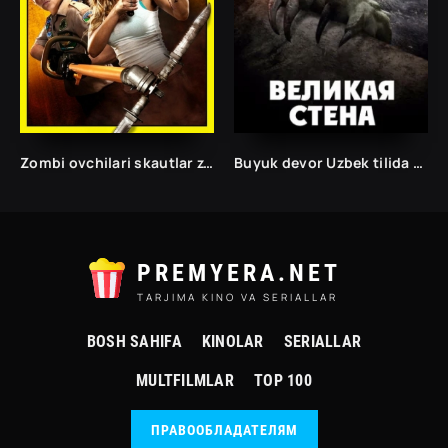
Zombi ovchilari skautlar zombilarga qarshi Ujas
Buyuk devor Uzbek tilida Yirtqich hayvonlarga qarshi birinchi jang Jangari kino O'zbekcha
PREMYERA.NET
TARJIMA KINO VA SERIALLAR
BOSH SAHIFA
KINOLAR
SERIALLAR
MULTFILMLAR
TOP 100
ПРАВООБЛАДАТЕЛЯМ