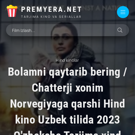
PREMYERA.NET
TARJIMA KINO VA SERIALLAR
Hind kinolar
Bolamni qaytarib bering /
Chatterji xonim
Norvegiyaga qarshi Hind
kino Uzbek tilida 2023