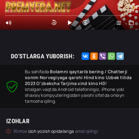
0:00
0:00
DO'STLARGA YUBORISH:
Bu sahifada
Bolamni qaytarib bering / Chatterji
xonim Norvegiyaga qarshi Hind kino Uzbek tilida
2023 O'zbekcha Tarjima xind kino HD
!
Istalgan vaqtda Android telefoningiz, iPhone yoki
shaxsiy kompyuteringizdan yaxshi sifatda onlayn
tamosha qiling.
IZOHLAR
Iltimos
izoh yozish qoidalariga
amal qiling!