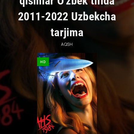
qismlar O'zbek tilida
2011-2022 Uzbekcha
tarjima
AQSH
HD