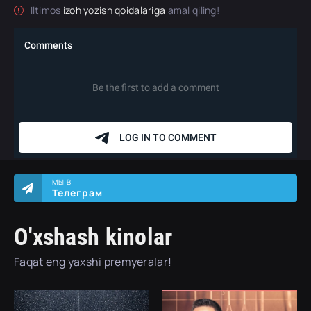
Iltimos
izoh yozish qoidalariga
amal qiling!
МЫ В
Телеграм
O'xshash kinolar
Faqat eng yaxshi premyeralar!