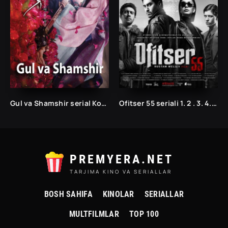
Gul va Shamshir serial Korea Barcha qismlar Uzbek tilida 2013 / Гул ва Шамшир сериал Кореа Барча қисмлар Узбек тилида 2013
Ofitser 55 seriali 1. 2 . 3. 4. 5 qism uzbek serial 2022 uzbek tilida barcha qismlar Ofitser 55 seriali uzbek tilida
PREMYERA.NET
TARJIMA KINO VA SERIALLAR
BOSH SAHIFA
KINOLAR
SERIALLAR
MULTFILMLAR
TOP 100