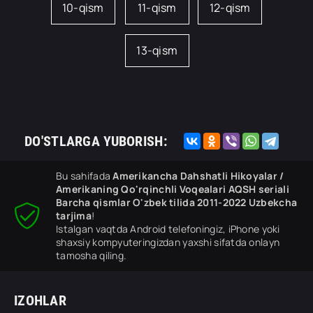
10-qism
11-qism
12-qism
13-qism
DO'STLARGA YUBORISH:
Bu sahifada
Amerikancha Dahshatli Hikoyalar /
Amerikaning Qo'rqinchli Voqealari AQSH seriali
Barcha qismlar O'zbek tilida 2011-2022 Uzbekcha
tarjima
!
Istalgan vaqtda Android telefoningiz, iPhone yoki
shaxsiy kompyuteringizdan yaxshi sifatda onlayn
tamosha qiling.
IZOHLAR