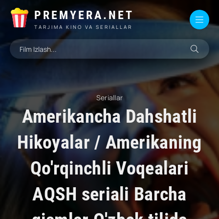
PREMYERA.NET
TARJIMA KINO VA SERIALLAR
Seriallar
Amerikancha Dahshatli
Hikoyalar / Amerikaning
Qo'rqinchli Voqealari
AQSH seriali Barcha