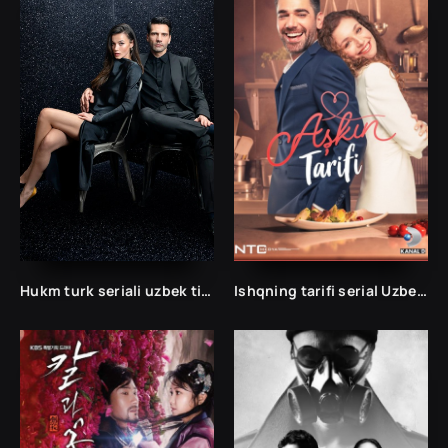
Hukm turk seriali uzbek tilida /Хукм турк сериали ўзбек тилида/ 203. 204. 205. 206. 207. 208. 209. 210. 211. 212. 213. 214. 215 barcha qismlari.
Ishqning tarifi serial Uzbek tilida (2021) Barcha qismlar So'ngi To'liq