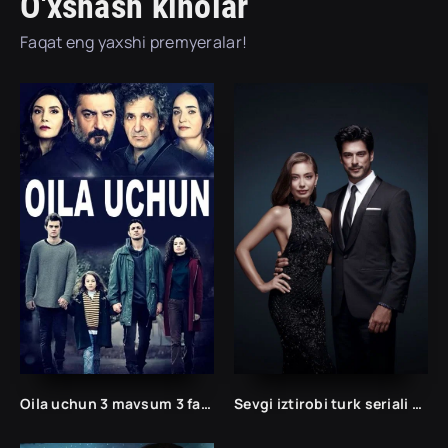
O'xshash kinolar
Faqat eng yaxshi premyeralar!
Oila uchun 3 mavsum 3 fasil uzbek tilida Barcha qismlar
Sevgi iztirobi turk seriali 1 va 2 Fasil Uzbek tilida Barcha qismlar