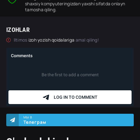
shaxsiy kompyuteringizdan yaxshi sifatda onlayn
tamosha qiling.
IZOHLAR
Iltimos
izoh yozish qoidalariga
amal qiling!
МЫ В
Телеграм