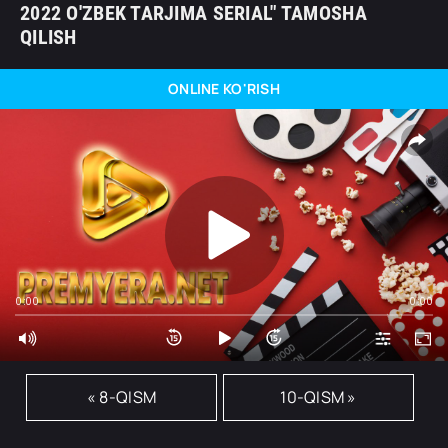
2022 O'ZBEK TARJIMA SERIAL" TAMOSHA
QILISH
ONLINE KO'RISH
0:00
0:00
« 8-QISM
10-QISM »