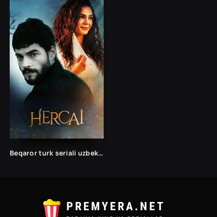
Beqaror turk seriali uzbek tilida barcha qismlar/Бекарор турк сериали ўзбек тилида барча кисмлар/ 1. 2. 3. 48. 49. 50. 60. 70. 80. 90. 100. 150. 200. 250.
PREMYERA.NET