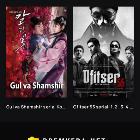
Gul va Shamshir serial Korea Barcha qismlar Uzbek tilida 2013 / Гул ва Шамшир сериал Кореа Барча қисмлар Узбек тилида 2013
Ofitser 55 seriali 1. 2 . 3. 4. 5 qism uzbek serial 2022 uzbek tilida barcha qismlar Ofitser 55 seriali uzbek tilida