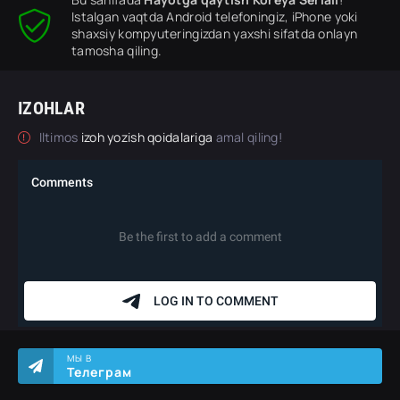
Istalgan vaqtda Android telefoningiz, iPhone yoki
shaxsiy kompyuteringizdan yaxshi sifatda onlayn
tamosha qiling.
IZOHLAR
Iltimos
izoh yozish qoidalariga
amal qiling!
МЫ В
Телеграм