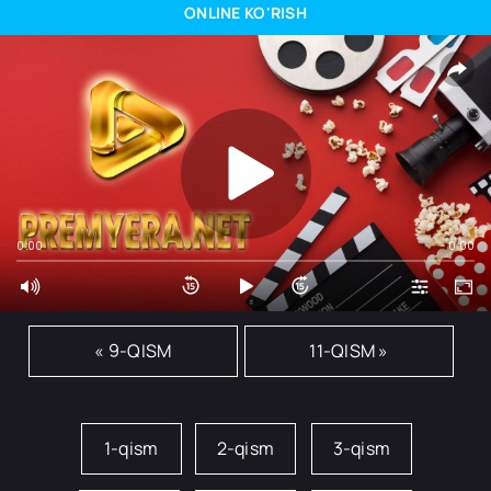
ONLINE KO'RISH
0:00
0:00
« 9-QISM
11-QISM »
1-qism
2-qism
3-qism