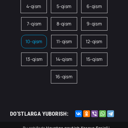
4-qism
5-qism
6-qism
7-qism
8-qism
9-qism
10-qism
11-qism
12-qism
13-qism
14-qism
15-qism
16-qism
DO'STLARGA YUBORISH:
Bu sahifada
Hayotga qaytish Koreya Seriali
!