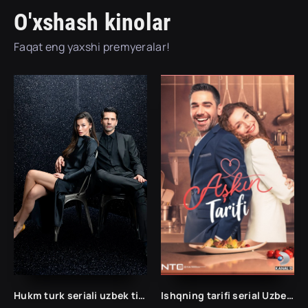
O'xshash kinolar
Faqat eng yaxshi premyeralar!
Hukm turk seriali uzbek tilida /Хукм турк сериали ўзбек тилида/ 203. 204. 205. 206. 207. 208. 209. 210. 211. 212. 213. 214. 215 barcha qismlari.
Ishqning tarifi serial Uzbek tilida (2021) Barcha qismlar So'ngi To'liq