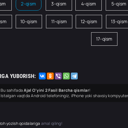
ism
2-qism
3-qism
4-qism
5-qism
ism
10-qism
11-qism
12-qism
13-qism
17-qism
RGA YUBORISH:
Bu sahifada
Ajal O'yini 2 Fasil Barcha qismlar
!
Istalgan vaqtda Android telefoningiz, iPhone yoki shaxsiy kompyuter
zoh yozish qoidalariga
amal qiling!