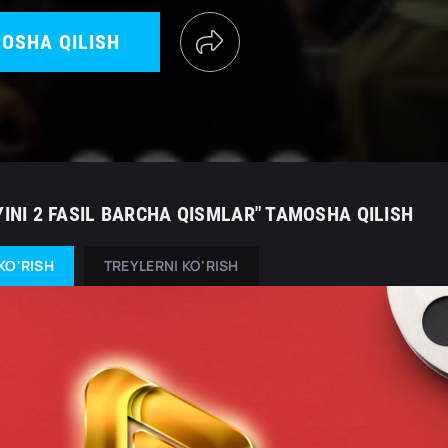
OSHA QILISH
YINI 2 FASIL BARCHA QISMLAR" TAMOSHA QILISH
KO'RISH
TREYLERNI KO'RISH