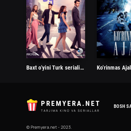
Baxt o'yini Turk seriali 1. 2. 3. 46. 47. 48. 49. 50. 51 qism uzbek tilida
PREMYERA.NET
BOSH S
TARJIMA KINO VA SERIALLAR
© Premyera.net - 2023.