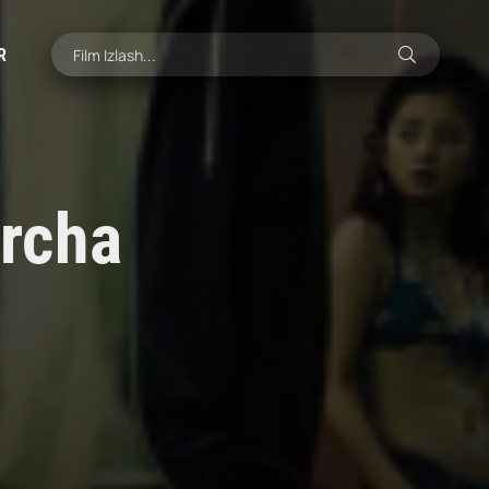
R
archa