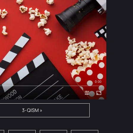
0:00
3-QISM »