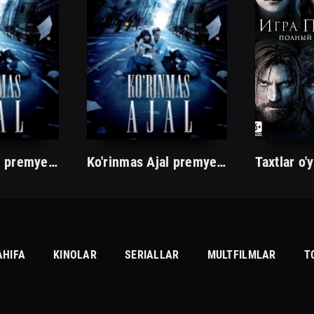
Ko'rinmas Ajal premyera
Ko'rinmas Ajal premyera
AHIFA
KINOLAR
SERIALLAR
MULTFILMLAR
T