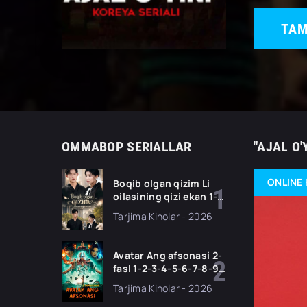
TAM
OMMABOP SERIALLAR
"AJAL O'
ONLINE 
Boqib olgan qizim Li
oilasining qizi ekan 1-
2-3-4-5-10-20-30-50-
Tarjima Kinolar - 2026
70-80 Qism drama
koreya seriali uzbek
tilida Barcha qismlar
Avatar Ang afsonasi 2-
2026 HD skachat
fasl 1-2-3-4-5-6-7-8-9-
10-11 Qism serial
Tarjima Kinolar - 2026
Barcha qismlari Uzbek