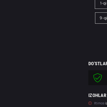
1-q
9-q
DO'STLA
IZOHLAR
Iltimos
i