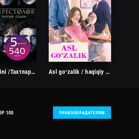
Taxtlar o'yini /Тахтлар ўйини/ 1. 5. 10. 20. 30. 40. 50. 60. 70. 80. 90. 100 Qism Uzbek tilida Barcha qismlari Tarjima serial
Asl goʻzalik / haqiqiy go'zallik Seriali 1/2 Fasil 1. 2. 3. 5.10. 15. 16 qism Uzbek tilida barcha qismlar Korea seryali
OP 100
ПРАВООБЛАДАТЕЛЯМ