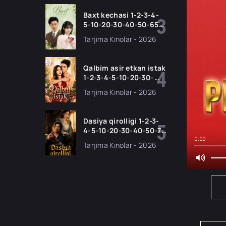
tilida 2026 HD
Baxt kechasi 1-2-3-4-
5-10-20-30-40-50-65
Qism drama koreya
Tarjima Kinolar - 2026
seriali uzbek tilida
Barcha qismlar 2026
HD skachat
Qalbim asir etkan istak
1-2-3-4-5-10-20-30-
50-60-70-80-90 Qism
Tarjima Kinolar - 2026
drama koreya seriali
uzbek tilida Barcha
qismlar 2026 HD
Dasiya qirolligi 1-2-3-
skachat
4-5-10-20-30-40-50-70
Qism drama koreya
0:00
Tarjima Kinolar - 2026
seriali uzbek tilida
Barcha qismlar 2026
HD skachat