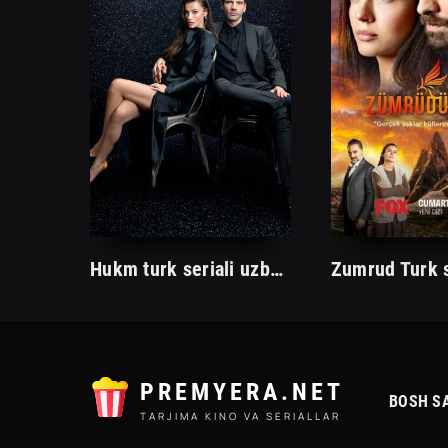
Hukm turk seriali uzbek tilida /Хукм турк сериали ўзбек тилида/ 203. 204. 205. 206. 207. 208. 209. 210. 211. 212. 213. 214. 215 barcha qismlari.
PREMYERA.NET
BOSH S
TARJIMA KINO VA SERIALLAR