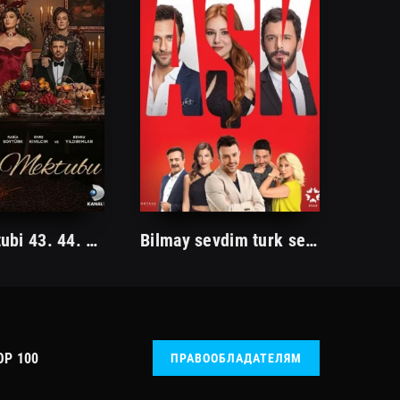
Vido maktubi 43. 44. 45. 46. 47. 48. 49. 50. 51. 5.2 .53. 54. 55. 56. 57. 58. 59. 60 Qism Uzbek tilida Turk seriali
Bilmay sevdim turk seriali barcha qismlar
OP 100
ПРАВООБЛАДАТЕЛЯМ