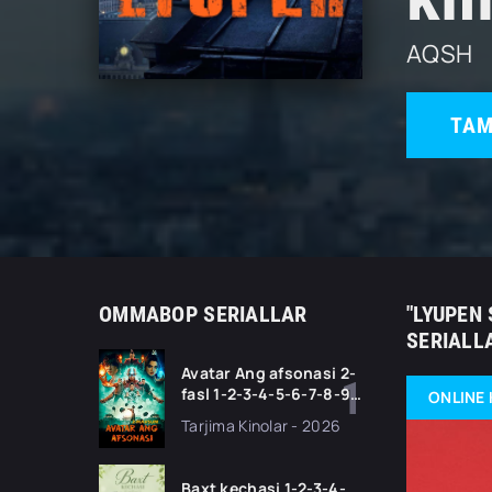
AQSH
TAM
OMMABOP SERIALLAR
"LYUPEN 
SERIALL
Avatar Ang afsonasi 2-
fasl 1-2-3-4-5-6-7-8-9-
ONLINE 
10-11 Qism serial
Tarjima Kinolar - 2026
Barcha qismlari Uzbek
tilida 2026 HD
Baxt kechasi 1-2-3-4-