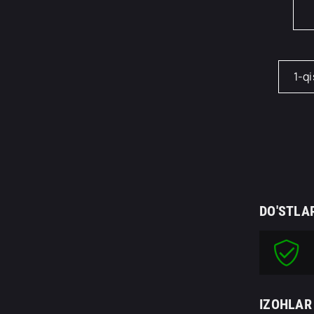
1-q
DO'STLA
IZOHLAR