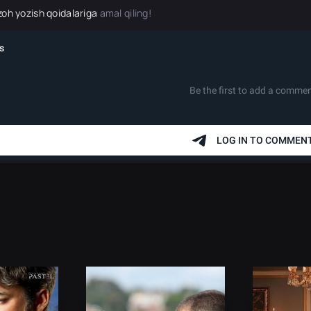
zoh yozish qoidalariga
amal qiling!