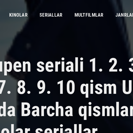
KINOLAR
SERIALLAR
MULTFILMLAR
JANRLA
pen seriali 1. 2. 
7. 8. 9. 10 qism 
ida Barcha qismla
olar seriallar