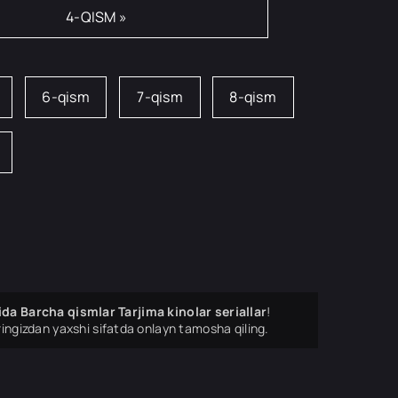
4-QISM »
6-qism
7-qism
8-qism
tilida Barcha qismlar Tarjima kinolar seriallar
!
ingizdan yaxshi sifatda onlayn tamosha qiling.