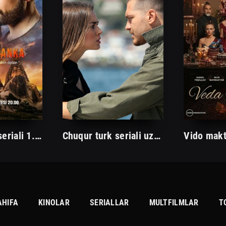
Zumrud Turk seriali 1. 2. 3. 35. 36. 37. 38. 39. 40. 41. 42. 43. 44. 45. 46. 47. 48. 49. 50 Qism Uzbek tilida Barcha qismlar
Chuqur turk seriali uzbek tilida /Чукур турк сериали ўзбек тилида/ 1. 2. 3. 10. 20. 30. 40. 50. 60. 70. 80. 90. 100. 150. 200 barcha qismlar
AHIFA
KINOLAR
SERIALLAR
MULTFILMLAR
T