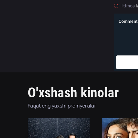
Iltimos
i
O'xshash kinolar
Faqat eng yaxshi premyeralar!