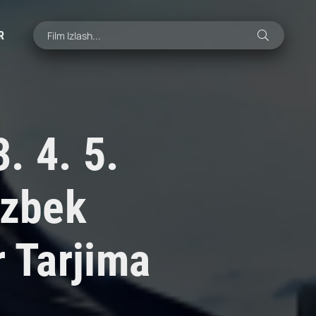
R
3. 4. 5.
Uzbek
r Tarjima