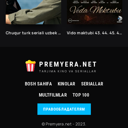
Chuqur turk seriali uzbek tilida /Чукур турк сериали ўзбек тилида/ 1. 2. 3. 10. 20. 30. 40. 50. 60. 70. 80. 90. 100. 150. 200 barcha qismlar
Vido maktubi 43. 44. 45. 46. 47. 48. 49. 50. 51. 5.2 .53. 54. 55. 56. 57. 58. 59. 60 Qism Uzbek tilida Turk seriali
PREMYERA.NET
TARJIMA KINO VA SERIALLAR
BOSH SAHIFA
KINOLAR
SERIALLAR
MULTFILMLAR
TOP 100
ПРАВООБЛАДАТЕЛЯМ
© Premyera.net - 2023.