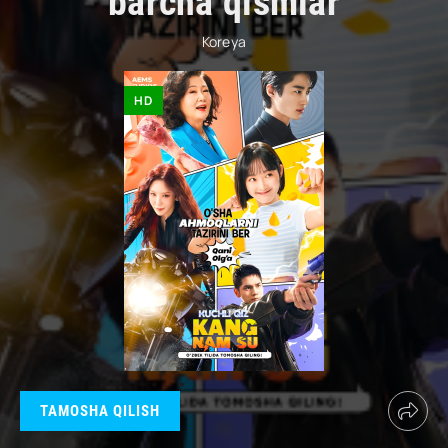
barcha qismlar
Koreya
HD
TAMOSHA QILISH