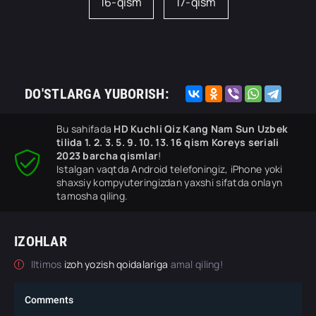
16-qism
17-qism
DO'STLARGA YUBORISH:
Bu sahifada
HD Kuchli Qiz Kang Nam Sun Uzbek
tilida 1. 2. 3. 5. 9. 10. 13. 16 qism Koreys seriali
2023 barcha qismlar
!
Istalgan vaqtda Android telefoningiz, iPhone yoki
shaxsiy kompyuteringizdan yaxshi sifatda onlayn
tamosha qiling.
IZOHLAR
Iltimos
izoh yozish qoidalariga
amal qiling!