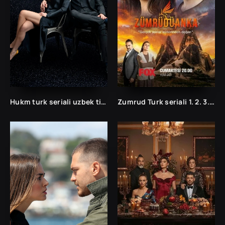
Hukm turk seriali uzbek tilida /Хукм турк сериали ўзбек тилида/ 203. 204. 205. 206. 207. 208. 209. 210. 211. 212. 213. 214. 215 barcha qismlari.
Zumrud Turk seriali 1. 2. 3. 35. 36. 37. 38. 39. 40. 41. 42. 43. 44. 45. 46. 47. 48. 49. 50 Qism Uzbek tilida Barcha qismlar