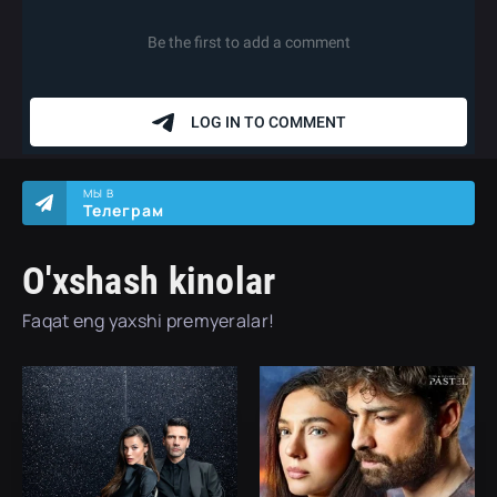
МЫ В
Телеграм
O'xshash kinolar
Faqat eng yaxshi premyeralar!